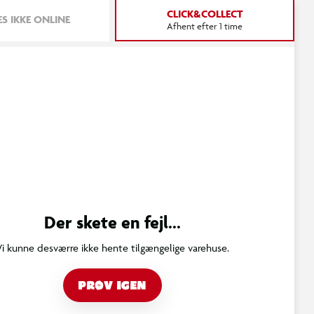
CLICK&COLLECT
S IKKE ONLINE
Afhent efter 1 time
Der skete en fejl...
Vi kunne desværre ikke hente tilgængelige varehuse.
PRØV IGEN