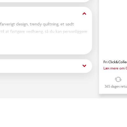
keyboard_arrow_down
arverigt design, trendy quiltning, et sødt
 til at fastgøre vedhæng, så du kan personliggøre
er, der kan foldes ud. Kan også bruges som
Fri Click&Colle
keyboard_arrow_down
Læs mere om C
365 dages retu