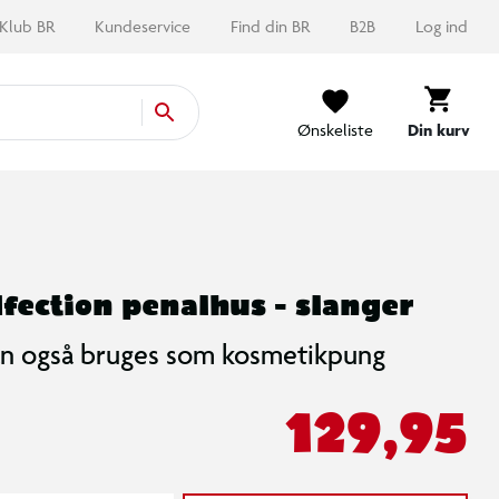
Klub BR
Kundeservice
Find din BR
B2B
Log ind
Ønskeliste
Din kurv
fection penalhus - slanger
n også bruges som kosmetikpung
129,95