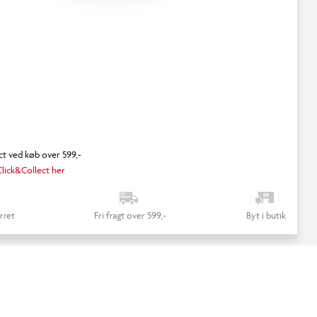
ct ved køb over 599,-
lick&Collect her
rret
Fri fragt over 599,-
Byt i butik