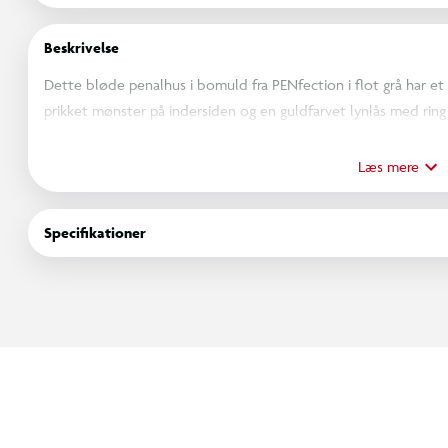
Beskrivelse
Dette bløde penalhus i bomuld fra PENfection i flot grå har et f
prikket mønster på indersiden og en guldfarvet lynlås med ring
det. En praktisk detalje er den indvendige flap med penneløkk
kosmetikpung.
Læs mere
Materiale: 100% bomuld.
Specifikationer