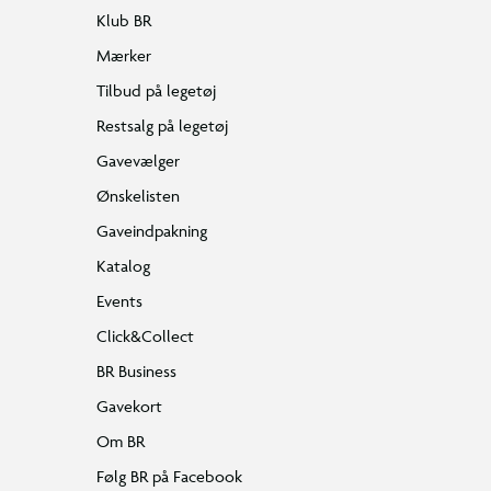
Klub BR
Mærker
Tilbud på legetøj
Restsalg på legetøj
Gavevælger
Ønskelisten
Gaveindpakning
Katalog
Events
Click&Collect
BR Business
Gavekort
Om BR
Følg BR på Facebook