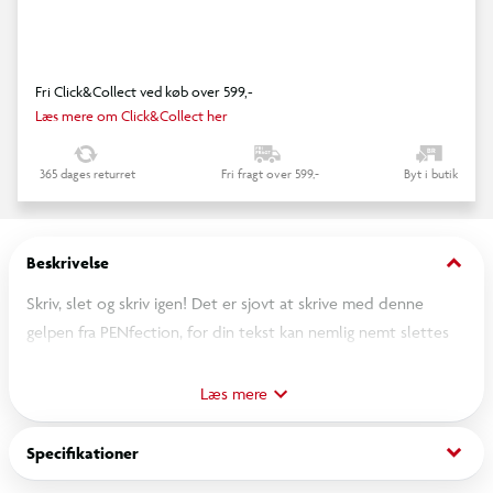
Fri Click&Collect ved køb over 599,-
Læs mere om Click&Collect her
365 dages returret
Fri fragt over 599,-
Byt i butik
keyboard_arrow_down
Beskrivelse
Skriv, slet og skriv igen! Det er sjovt at skrive med denne
gelpen fra PENfection, for din tekst kan nemlig nemt slettes
igen ved at gnide med den runde ende af pennen, der
fungerer som viskelæder (varmefølsomt blåt blæk, der
Læs mere
forsvinder gennem friktion, når det opvarmes). Smart, ikke?
Pennen har desuden et behageligt blødt touch og
keyboard_arrow_down
Specifikationer
fantasifulde mønstre i fine pastelfarver. Findes i tre forskellige