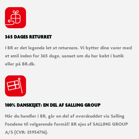
365 DAGES RETURRET
I BR er det legende let at returnere. Vi bytter dine varer med
et smil inden for 365 dage, uanset om du har købt i butik
eller på BR.dk.
100% DANSKEJET: EN DEL AF SALLING GROUP
Når du handler i BR, går en del af overskuddet via Salling
Fondene til velgørende formål! BR ejes af SALLING GROUP
A/S (CVR: 35954716).