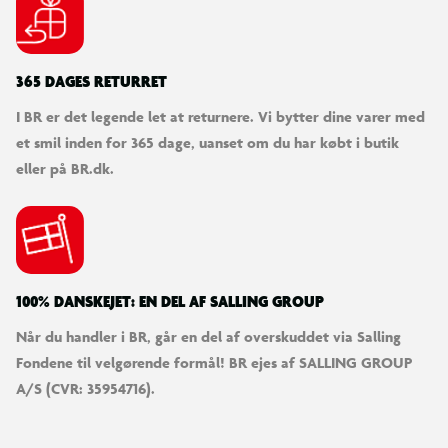
365 DAGES RETURRET
I BR er det legende let at returnere. Vi bytter dine varer med
et smil inden for 365 dage, uanset om du har købt i butik
eller på BR.dk.
100% DANSKEJET: EN DEL AF SALLING GROUP
Når du handler i BR, går en del af overskuddet via Salling
Fondene til velgørende formål! BR ejes af SALLING GROUP
A/S (CVR: 35954716).