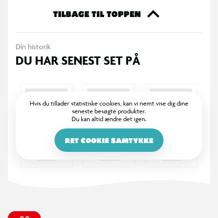
Officielt Paw Patrol-design
TILBAGE TIL TOPPEN
Klassisk båthorn med høj lyd
Din historik
DU HAR SENEST SET PÅ
Nem montering på alle typer styr
Passer til cykel, løbehjul, løbecykel og trehjulede
Hvis du tillader statistiske cookies, kan vi nemt vise dig dine
seneste besøgte produkter.
Øger synlighed og sikkerhed under leg
Du kan altid ændre det igen.
RET COOKIE SAMTYKKE