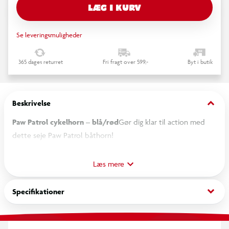
LÆG I KURV
Se leveringsmuligheder
365 dages returret
Fri fragt over 599,-
Byt i butik
keyboard_arrow_down
Beskrivelse
Paw Patrol cykelhorn – blå/rød
Gør dig klar til action med
dette seje Paw Patrol båthorn!
Hornet er dekoreret med de populære Paw Patrol-hunde og
Læs mere
giver en klar lyd, der gør det sjovt og sikkert at køre. Det
monteres nemt på styret og passer til de fleste cykler,
keyboard_arrow_down
Specifikationer
løbecykler, scootere og trehjulede.
Funktioner og fordele: