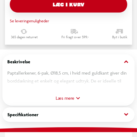
LÆG I KURV
Se leveringsmuligheder
365 dages returret
Fri fragt over 599,-
Byt i butik
keyboard_arrow_down
Beskrivelse
Paptallerkener, 6-pak, Ø18,5 cm, i hvid med guldkant giver din
borddækning et enkelt og elegant udtryk. De er ideelle til
servering af kage, snacks og mindre anretninger og passer
perfekt til fx bryllup, konfirmation, dåb, fødselsdag eller andre
Læs mere
festlige lejligheder. Som praktiske engangstallerkener gør de
både servering og oprydning nemmere, samtidig med at de
keyboard_arrow_down
Specifikationer
tilfører bordet et stilfuldt touch.