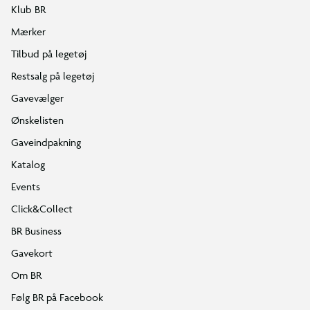
Klub BR
Mærker
Tilbud på legetøj
Restsalg på legetøj
Gavevælger
Ønskelisten
Gaveindpakning
Katalog
Events
Click&Collect
BR Business
Gavekort
Om BR
Følg BR på Facebook