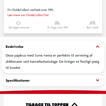
Fri Click&Collect ved køb over 599,-
Læs mere om Click&Collect her
365 dages returret
Fri fragt over 599,-
Byt i butik
keyboard_arrow_down
Beskrivelse
Disse papkrus med Sonic-tema er perfekte til servering af
drikkevarer ved børnefødselsdage. De bringer et festligt præg
til bordet.
keyboard_arrow_down
Specifikationer
TILBAGE TIL TOPPEN