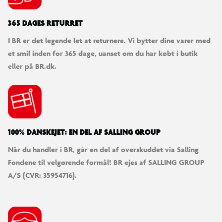
365 DAGES RETURRET
I BR er det legende let at returnere. Vi bytter dine varer med
et smil inden for 365 dage, uanset om du har købt i butik
eller på BR.dk.
100% DANSKEJET: EN DEL AF SALLING GROUP
Når du handler i BR, går en del af overskuddet via Salling
Fondene til velgørende formål! BR ejes af SALLING GROUP
A/S (CVR: 35954716).