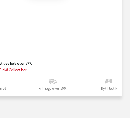
ct ved køb over 599,-
lick&Collect her
rret
Fri fragt over 599,-
Byt i butik