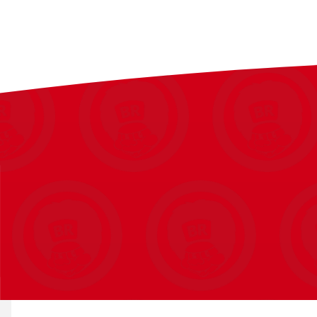
opmuntrer dem til at skabe deres egne unikke historier.