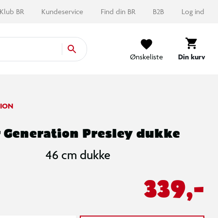
Klub BR
Kundeservice
Find din BR
B2B
Log ind
Ønskeliste
Din kurv
ION
 Generation Presley dukke
46 cm dukke
339,-