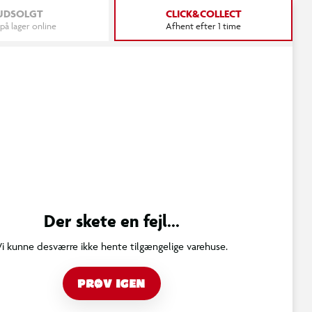
UDSOLGT
CLICK&COLLECT
 på lager online
Afhent efter 1 time
Der skete en fejl...
Vi kunne desværre ikke hente tilgængelige varehuse.
PRØV IGEN