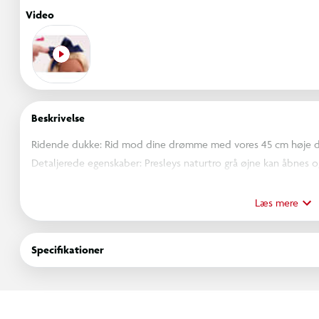
Video
Beskrivelse
Ridende dukke: Rid mod dine drømme med vores 45 cm høje du
Detaljerede egenskaber: Presleys naturtro grå øjne kan åbnes o
styles på mange forskellige måder!
Let at lege med: Hun har en blød krop, der er dejlig at kramme
Læs mere
er nemt at skifte tøj på hende og ride på heste fra Our Generat
Børnevenlig mode: Presley bærer et sødt rideoutfit, der inklude
Specifikationer
et gyldent hestesko-mønster, et par underbukser og høje cowgi
Mix & Match: Dukketøj har nemme lukninger, så det hurtigt kan
fantasi og selvudfoldelse. Kompatibel med de fleste 45 cm du
Anbefalet alder: Our Generation-dukker er en fantastisk gave ti