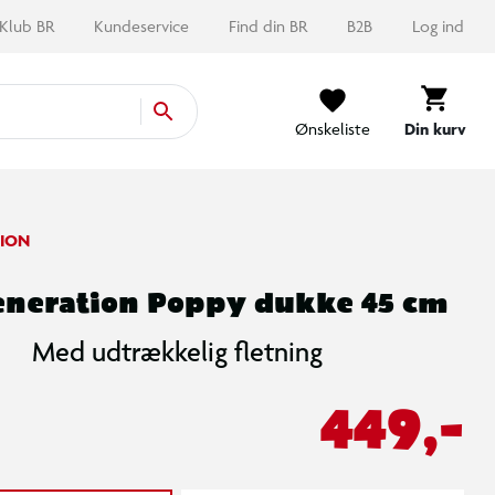
Klub BR
Kundeservice
Find din BR
B2B
Log ind
Ønskeliste
Din kurv
ION
eneration Poppy dukke 45 cm
Med udtrækkelig fletning
449,-
Hvis du tillader marketing cookies, kan vi vise dig