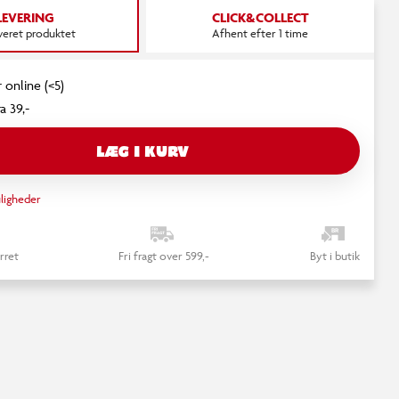
videoen. Du kan altid ændre det igen.
LEVERING
CLICK&COLLECT
everet produktet
Afhent efter 1 time
RET COOKIE SAMTYKKE
 online (<5)
a 39,-
LÆG I KURV
ligheder
rret
Fri fragt over 599,-
Byt i butik