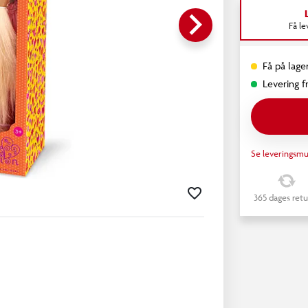
keyboard_arrow_right
Få l
Få på lager
Levering fr
Se leveringsmu
365 dages retu