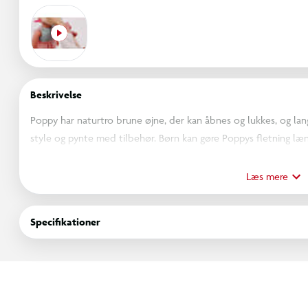
Beskrivelse
Poppy har naturtro brune øjne, der kan åbnes og lukkes, og langt 
style og pynte med tilbehør. Børn kan gøre Poppys fletning læn
ekstra styling-sjov. Hun har en blød krop, der er dejlig at kr
børnene nemt kan skifte hendes tøj, når de klæder hende ud. I
Læs mere
hårforlængere, 2 hårspænder, en kam, et par underbukser, afslap
Mix & Match: Tøjet har lette lukninger, så det hurtigt kan tag
Specifikationer
dukker, dukketøj og tilbehør i samme serie. Fra 3 år.