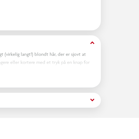
keyboard_arrow_down
(virkelig langt!) blondt hår, der er sjovt at
gere eller kortere med et tryk på en knap for
amme, med bevægeligt hoved, arme og ben, så
nkluderer: 45 cm dukke, en sød kjole, 2
pede sko, sokker og en guide til hårstyling.
es af og på. Kompatibel med de fleste 45 cm
keyboard_arrow_down