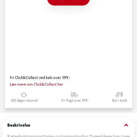
Fri Click&Collect ved køb over 599,-
Læs mere om Click&Collect her
365 dages returret
Fri fragt over 599,-
Byt i butik
keyboard_arrow_down
Beskrivelse
Kæledyrstransporttaske og kanin-plysdyr: Dyreelskere kan tage