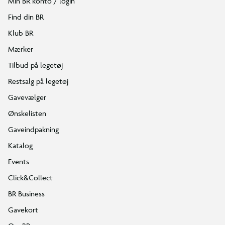
Min BR konto / login
Find din BR
Klub BR
Mærker
Tilbud på legetøj
Restsalg på legetøj
Gavevælger
Ønskelisten
Gaveindpakning
Katalog
Events
Click&Collect
BR Business
Gavekort