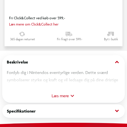
Fri Click&Collect ved køb over 599,-
Læs mere om Click&Collect her
365 dages returret
Fri fragt over 599,-
Byt i butik
keyboard_arrow_down
Beskrivelse
Fordyb dig i Nintendos eventyrlige verden. Dette sværd
symboliserer styrke og kraft og vil ledsage dig på dine dristige
opdagelser. Forvandl dit værelse til en spændende
eventyrverden på et øjeblik, og genskab yndlingsscener eller
Læs mere
find på dine egne spændende historier. Sværdet er lavet af
plast.
keyboard_arrow_down
Specifikationer
Fra 4 år.