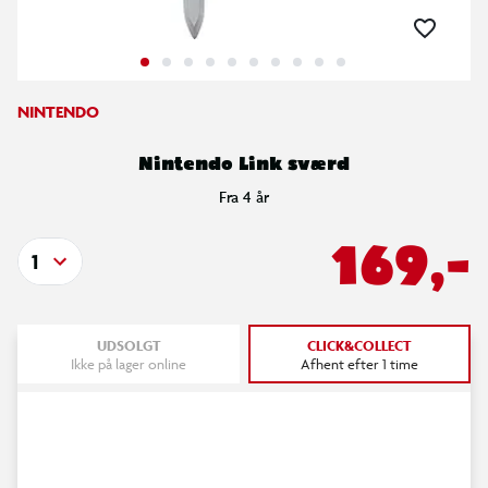
NINTENDO
Nintendo Link sværd
Fra 4 år
169,-
1
UDSOLGT
CLICK&COLLECT
Ikke på lager online
Afhent efter 1 time