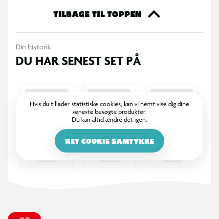
Indeholder:
TILBAGE TIL TOPPEN
Elektronisk roterende mål
Din historik
9 målkort (røde/blå hold)
DU HAR SENEST SET PÅ
3 hastighedsindstillinger
Kompatibel med alle NERF-skumprojektiler
Hvis du tillader statistiske cookies, kan vi nemt vise dig dine
seneste besøgte produkter.
Du kan altid ændre det igen.
Fra 8 år.
RET COOKIE SAMTYKKE