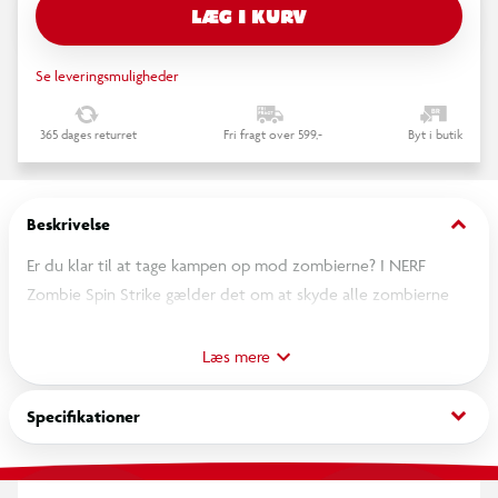
LÆG I KURV
Se leveringsmuligheder
365 dages returret
Fri fragt over 599,-
Byt i butik
keyboard_arrow_down
Beskrivelse
Er du klar til at tage kampen op mod zombierne? I NERF
Zombie Spin Strike gælder det om at skyde alle zombierne
før tiden løber ud. Hvert præcist skud får målkortet til at
splitte på midten, og giver point for dine træffere. Men pas på,
Læs mere
nogle af målene er mennesker, og du må ikke ramme Granny.
Vælg din strategi, hold hovedet koldt og se om du kan
keyboard_arrow_down
Specifikationer
overleve den snurrende zombie-invasion.
Spillet har tre hastighedsniveauer, så du kan udfordre både dig
selv og dine venner i en kamp om den højeste score.