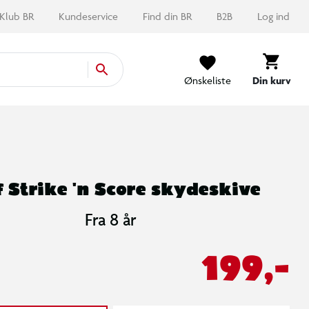
Klub BR
Kundeservice
Find din BR
B2B
Log ind
Ønskeliste
Din kurv
 Strike 'n Score skydeskive
Fra 8 år
199,-