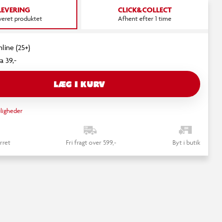
LEVERING
CLICK&COLLECT
everet produktet
Afhent efter 1 time
nline (25+)
a 39,-
LÆG I KURV
ligheder
rret
Fri fragt over 599,-
Byt i butik