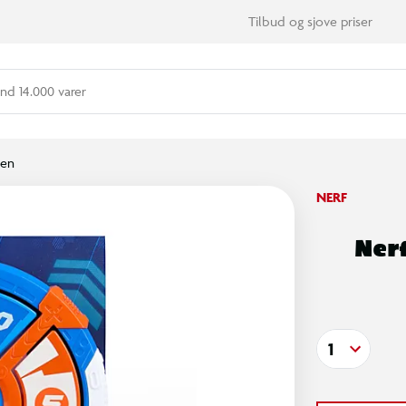
Tilbud og sjove priser
nd 14.000 varer
ben
NERF
Nerf
1