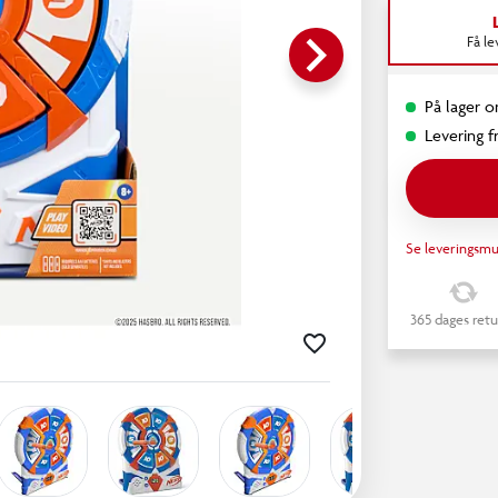
keyboard_arrow_right
Få l
På lager o
Levering fr
Se leveringsmu
365 dages retu