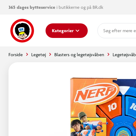
365 dages bytteservice
i butikkerne og på BR.dk
mere e
Kategorier
Forside
Legetøj
Blasters og legetøjsvåben
Legetøjsvå