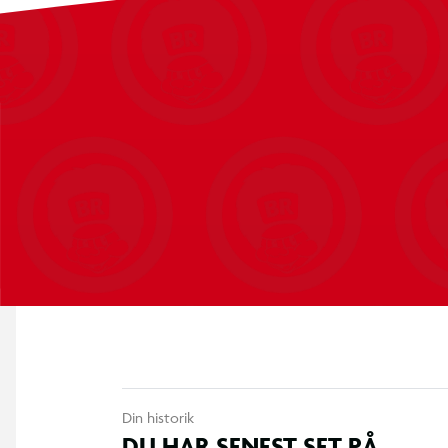
Kompatibel med alle NERF-skumprojektiler
Fra 8 år.
Din historik
DU HAR SENEST SET PÅ