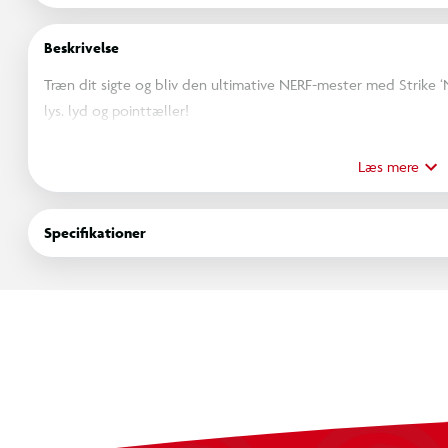
Beskrivelse
Træn dit sigte og bliv den ultimative NERF-mester med Strike ‘
lys. lyd og pointtæller!
Spil alene eller i team. og vælg mellem 4 episke game modes. h
hvem der tager sejren.
Læs mere
Rammer du booster-målet. får du ekstra point og bonussekunder
Udfordr dine venner i Blue vs Red. test dine reflekser i Overtim
Specifikationer
perfekte 100-score med Perfect Mode.
Perfekt til både solo-træning og vilde kampe med vennerne – p
Specifikationer:
4 spiltilstande med lys. lyd og stemmekommandoer
Farvekodede mål med elektronisk registrering
Booster-target for ekstra point
Spil solo eller multiplayer