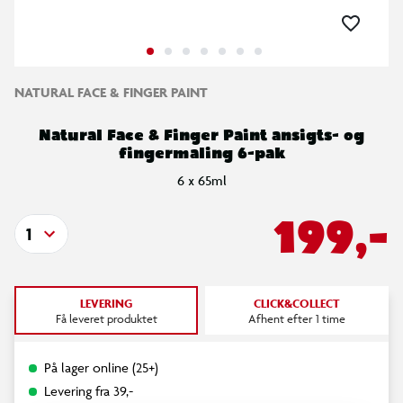
NATURAL FACE & FINGER PAINT
Natural Face & Finger Paint ansigts- og
fingermaling 6-pak
6 x 65ml
199,-
1
LEVERING
CLICK&COLLECT
Få leveret produktet
Afhent efter 1 time
På lager online (25+)
Levering fra 39,-