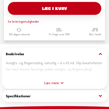
LÆG I KURV
Se leveringsmuligheder
365 dages returret
Fri fragt over 599,-
Byt i butik
keyboard_arrow_down
Beskrivelse
Ansigts- og fingermaling. naturlig – 6 x 65 ml. Slip kreativiteten
løs med denne farverige pakke ansigts- og fingermaling!
Indeholder 6 sjove farver lavet af 95 % naturlige ingredienser.
Blid mod huden. let at vaske af og fri for skadelige stoffer
Læs mere
som titaniumdioxid. Testet og godkendt efter legetøjs- og
kosmetikstandarder – perfekt til små kunstnere!
keyboard_arrow_down
Specifikationer