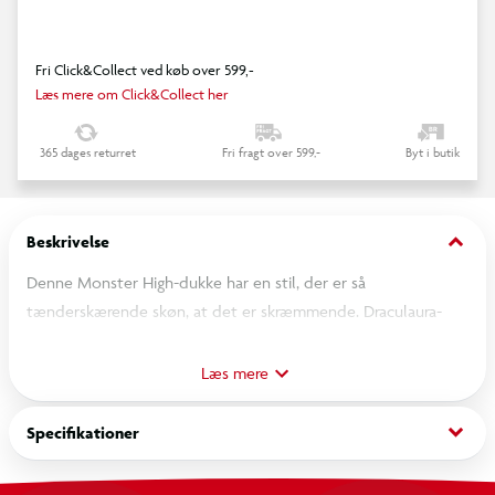
Fri Click&Collect ved køb over 599,-
Læs mere om Click&Collect her
365 dages returret
Fri fragt over 599,-
Byt i butik
keyboard_arrow_down
Beskrivelse
Denne Monster High-dukke har en stil, der er så
tænderskærende skøn, at det er skræmmende. Draculaura-
dukken udstråler uhyggelig sødme med sin kjole med
sløjfedetaljer og syv stk. tilbehør. Desuden er hendes trofaste
Læs mere
følgesvend flagermusen Count Fabulous ved hendes sid, så
den også kan deltage i alle slags vamptastiske eventyr. Dukken
keyboard_arrow_down
Specifikationer
kan ikke stå af sig selv. Farver og mønstre kan variere.