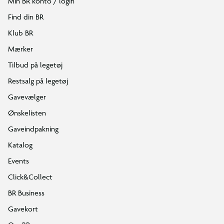
Min BR konto / login
Find din BR
Klub BR
Mærker
Tilbud på legetøj
Restsalg på legetøj
Gavevælger
Ønskelisten
Gaveindpakning
Katalog
Events
Click&Collect
BR Business
Gavekort