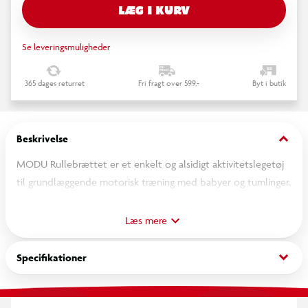
LÆG I KURV
Se leveringsmuligheder
365 dages returret
Fri fragt over 599,-
Byt i butik
keyboard_arrow_down
Beskrivelse
MODU Rullebrættet er et enkelt og alsidigt aktivitetslegetøj
til grundlæggende motorisk træning med babyer og tumlinger.
Læg dit barn på maven og sus rundt på gulvet, eller fjern
hjulene og brug brættet til balancetræning.
Læs mere
Brug sammen med andre MODU produkter og byg
keyboard_arrow_down
Specifikationer
Rullebrættet om til en gyngehest eller lille gåbil — det er det
sjove ved MODU!