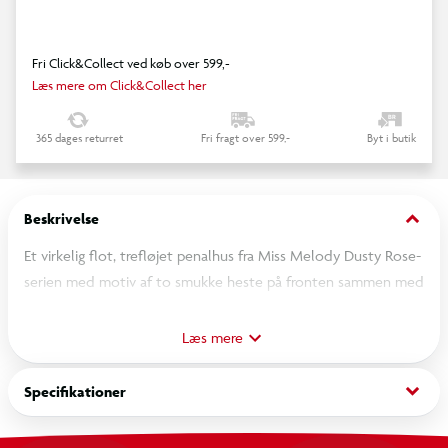
Fri Click&Collect ved køb over 599,-
Læs mere om Click&Collect her
365 dages returret
Fri fragt over 599,-
Byt i butik
keyboard_arrow_down
Beskrivelse
Et virkelig flot, trefløjet penalhus fra Miss Melody Dusty Rose-
serien med motiv af to smukke heste på fronten sammen med
en påsat, gylden, dekorativ trenselignende lukning og lyst,
kunstigt læder på siden. Penalhuset indeholder tre store rum,
Læs mere
der er fyldt med alt, man skal bruge til at tegne og skrive med
både i skolen og derhjemme, som bla. saks, lim, lineal,
keyboard_arrow_down
Specifikationer
viskelæder, blyantspidser, blyanter, 18 farveblyanter og
farvetuscher og meget mere.