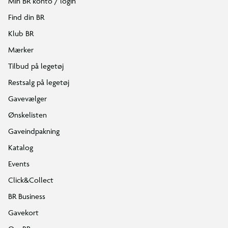
Min BR konto / login
Find din BR
Klub BR
Mærker
Tilbud på legetøj
Restsalg på legetøj
Gavevælger
Ønskelisten
Gaveindpakning
Katalog
Events
Click&Collect
BR Business
Gavekort