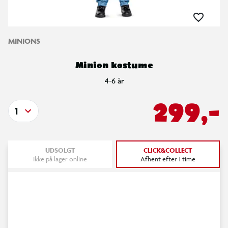
MINIONS
Minion kostume
4-6 år
299,-
1
UDSOLGT
CLICK&COLLECT
Ikke på lager online
Afhent efter 1 time