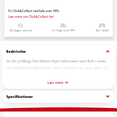
Fri Click&Collect ved køb over 599,-
Læs mere om Click&Collect her
365 dages returret
Fri fragt over 599,-
Byt i butik
keyboard_arrow_down
Beskrivelse
Se din yndlings lille Minion fejre Halloween som Bob i vores
nye Minion-børnekostume. Dette kostume er super sjovt og
nemt at have på! Det er en heldragt, der ligner denim-overalls
med en fastsyet gul langærmet top fyldt med detaljer. Der er
Læs mere
speciallavet sublimation og et trykt logo på lommen.
Kostumet inkluderer også en sej gul hat og et par briller, der
keyboard_arrow_down
Specifikationer
ligner Bobs! Alle elsker en Minion, og dette kostume bliver
helt sikkert et kæmpe hit til Halloween!