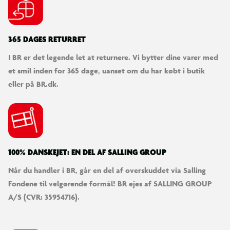
365 DAGES RETURRET
I BR er det legende let at returnere. Vi bytter dine varer med
et smil inden for 365 dage, uanset om du har købt i butik
eller på BR.dk.
100% DANSKEJET: EN DEL AF SALLING GROUP
Når du handler i BR, går en del af overskuddet via Salling
Fondene til velgørende formål! BR ejes af SALLING GROUP
A/S (CVR: 35954716).