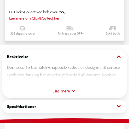
Fri Click&Collect ved køb over 599,-
Læs mere om Click&Collect her
365 dages returret
Fri fragt over 599,-
Byt i butik
keyboard_arrow_down
Beskrivelse
Denne sorte bomulds-snapback-kasket er designet til seriøse
symbiote-fans og har et dristigt broderi af Venoms ikoniske
øjne på kronen, glubske broderede tænder langs næbbet og
et skarpt Venom-logo på sidepanelet. Den er åben og
Læs mere
justerbar og er det ultimative effektfulde stykke tøj til
streetwear-edits, convention-fits eller fandom-kollektioner.
keyboard_arrow_down
Specifikationer
Spider-Mans symbiote-saga og Venoms uafhængige
berømmelse gør dette officielt licenserede Marvel-
merchandise til en uundværlig fanfavorit.