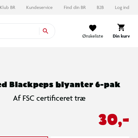
Klub BR
Kundeservice
Find din BR
B2B
Log ind
Ønskeliste
Din kurv
d Blackpeps blyanter 6-pak
Af FSC certificeret træ
30,-