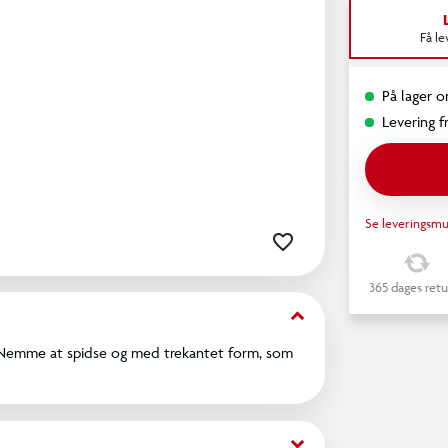
Få l
På lager o
Levering fr
Se leveringsmu
365 dages retu
keyboard_arrow_down
g. Nemme at spidse og med trekantet form, som
keyboard_arrow_down