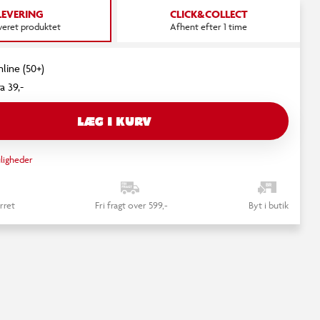
LEVERING
CLICK&COLLECT
everet produktet
Afhent efter 1 time
nline (50+)
a 39,-
LÆG I KURV
ligheder
rret
Fri fragt over 599,-
Byt i butik