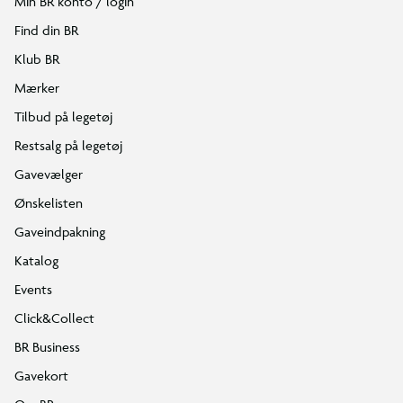
Min BR konto / login
Find din BR
Klub BR
Mærker
Tilbud på legetøj
Restsalg på legetøj
Gavevælger
Ønskelisten
Gaveindpakning
Katalog
Events
Click&Collect
BR Business
Gavekort