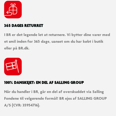
365 DAGES RETURRET
I BR er det legende let at returnere. Vi bytter dine varer med
et smil inden for 365 dage, uanset om du har købt i butik
eller på BR.dk.
100% DANSKEJET: EN DEL AF SALLING GROUP
Når du handler i BR, går en del af overskuddet via Salling
Fondene til velgørende formål! BR ejes af SALLING GROUP
A/S (CVR: 35954716).