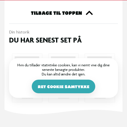
Indhold:
TILBAGE TIL TOPPEN
8 x sider
6 x tuscher
Din historik
8 x ark med klistermærker
DU HAR SENEST SET PÅ
6 x LR41-batterier
Hvis du tillader statistiske cookies, kan vi nemt vise dig dine
seneste besøgte produkter.
Du kan altid ændre det igen.
RET COOKIE SAMTYKKE