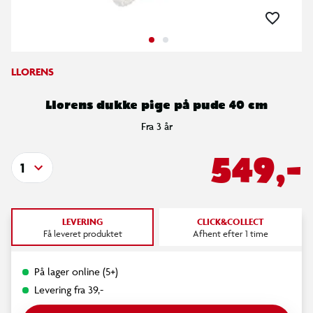
LLORENS
Llorens dukke pige på pude 40 cm
Fra 3 år
549,-
1
LEVERING
CLICK&COLLECT
Få leveret produktet
Afhent efter 1 time
På lager online (5+)
Levering fra 39,-