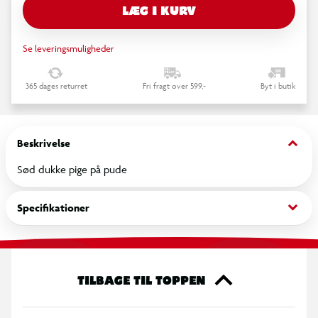
LÆG I KURV
Se leveringsmuligheder
365 dages returret
Fri fragt over 599,-
Byt i butik
keyboard_arrow_down
Beskrivelse
Sød dukke pige på pude
keyboard_arrow_down
Specifikationer
TILBAGE TIL TOPPEN