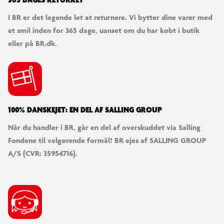
365 DAGES RETURRET
I BR er det legende let at returnere. Vi bytter dine varer med
et smil inden for 365 dage, uanset om du har købt i butik
eller på BR.dk.
100% DANSKEJET: EN DEL AF SALLING GROUP
Når du handler i BR, går en del af overskuddet via Salling
Fondene til velgørende formål! BR ejes af SALLING GROUP
A/S (CVR: 35954716).