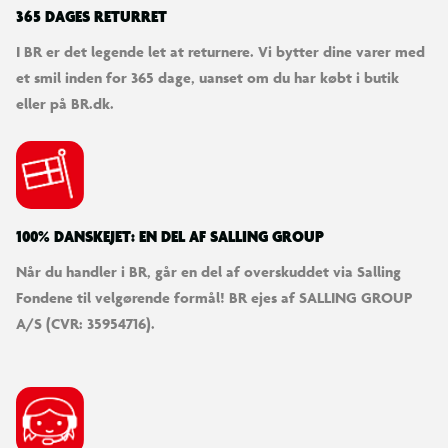
365 DAGES RETURRET
I BR er det legende let at returnere. Vi bytter dine varer med
et smil inden for 365 dage, uanset om du har købt i butik
eller på BR.dk.
100% DANSKEJET: EN DEL AF SALLING GROUP
Når du handler i BR, går en del af overskuddet via Salling
Fondene til velgørende formål! BR ejes af SALLING GROUP
A/S (CVR: 35954716).