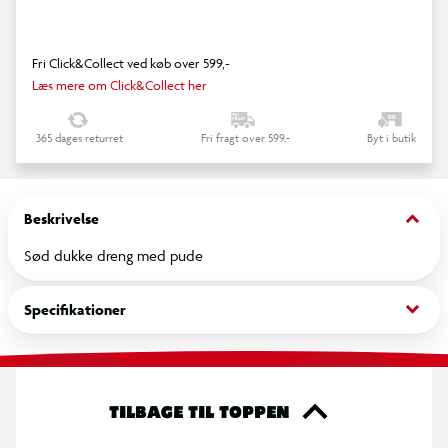
Fri Click&Collect ved køb over 599,-
Læs mere om Click&Collect her
365 dages returret
Fri fragt over 599,-
Byt i butik
keyboard_arrow_down
Beskrivelse
Sød dukke dreng med pude
keyboard_arrow_down
Specifikationer
TILBAGE TIL TOPPEN