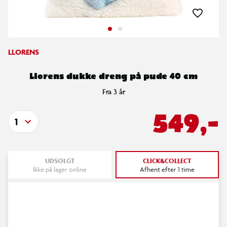
LLORENS
Llorens dukke dreng på pude 40 cm
Fra 3 år
549,-
1
UDSOLGT
CLICK&COLLECT
Ikke på lager online
Afhent efter 1 time