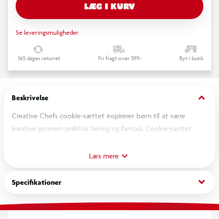
LÆG I KURV
Se leveringsmuligheder
365 dages returret
Fri fragt over 599,-
Byt i butik
keyboard_arrow_down
Beskrivelse
Creative Chefs cookie-sættet inspirerer børn til at være
kreative gennem praktisk læring og fantasi. Cookie-sættet
indeholder yderst detaljeret legemad og redskaber til den
lille bager. Børnene kan blande, rulle og udstikke Make-it! Mix
Læs mere
dejen ved hjælp af bagepladen, kagerullen og udstiksformene.
Saml hele Creative Chefs serien, og få den ultimative, kreative
keyboard_arrow_down
Specifikationer
køkkenoplevelse. Fra 3 år.
Inkluderer: