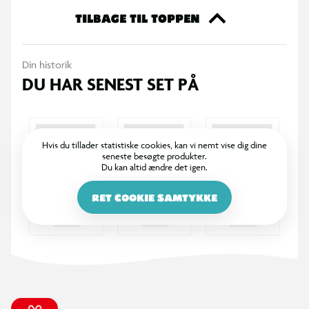
- 1 bageplade
TILBAGE TIL TOPPEN
- 1 kagerulle
- 2 cookie udstiksforme
Din historik
- 2 cookie Make-it! Mix
DU HAR SENEST SET PÅ
- 1 pose med chokoladetoppe
- opskriftskort med billedinstruktioner
Hvis du tillader statistiske cookies, kan vi nemt vise dig dine
seneste besøgte produkter.
Du kan altid ændre det igen.
RET COOKIE SAMTYKKE