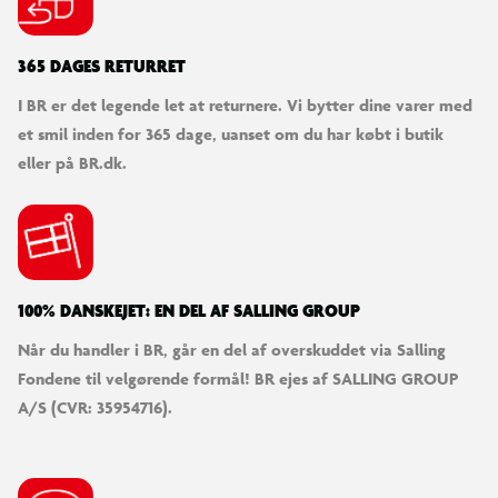
365 DAGES RETURRET
I BR er det legende let at returnere. Vi bytter dine varer med
et smil inden for 365 dage, uanset om du har købt i butik
eller på BR.dk.
100% DANSKEJET: EN DEL AF SALLING GROUP
Når du handler i BR, går en del af overskuddet via Salling
Fondene til velgørende formål! BR ejes af SALLING GROUP
A/S (CVR: 35954716).