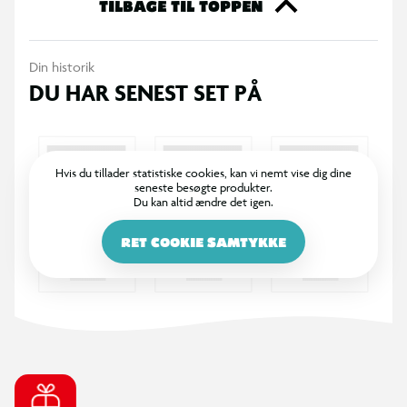
- genanvendeligt sand, der kan formes
TILBAGE TIL TOPPEN
- batteridrevet røremaskine med tænd/sluk-knap
- opskriftskort med billedinstruktioner
Din historik
DU HAR SENEST SET PÅ
Hvis du tillader statistiske cookies, kan vi nemt vise dig dine
seneste besøgte produkter.
Du kan altid ændre det igen.
RET COOKIE SAMTYKKE