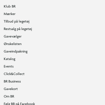
Klub BR
Mærker
Tilbud på legetøj
Restsalg på legetøj
Gavevælger
Ønskelisten
Gaveindpakning
Katalog
Events
Click&Collect
BR Business
Gavekort
Om BR
Følg BR på Facebook