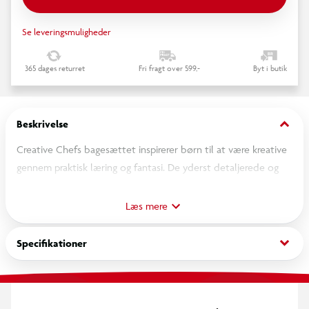
Se leveringsmuligheder
365 dages returret
Fri fragt over 599,-
Byt i butik
keyboard_arrow_down
Beskrivelse
Creative Chefs bagesættet inspirerer børn til at være kreative
gennem praktisk læring og fantasi. De yderst detaljerede og
funktionelle dele plus en fungerende røremaskine gør
børnene i stand til at blande og forme sandet til bl.a.
Læs mere
cupcakes, som de kan servere og dele. Saml hele serien, og få
den ultimative, kreative køkkenoplevelse. Fra 3 år.
keyboard_arrow_down
Specifikationer
Inkluderer:
- 20+ realistiske bagetilbehørsdele