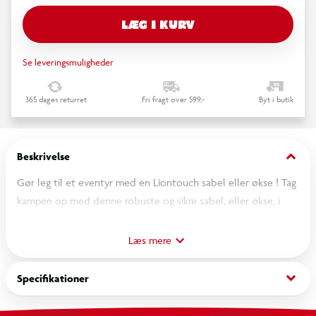
LÆG I KURV
Se leveringsmuligheder
365 dages returret
Fri fragt over 599,-
Byt i butik
keyboard_arrow_down
Beskrivelse
Gør leg til et eventyr med en Liontouch sabel eller økse ! Tag
kampen op med denne robuste og sikre sabel, eller økse, i
blød skum. Perfekt til fantasifuld rollespil og aktive lege for
børn fra ca. 3 år.
Læs mere
OBS! Varen er assorteret, og bestemt variant kan ikke
keyboard_arrow_down
Specifikationer
garanteres