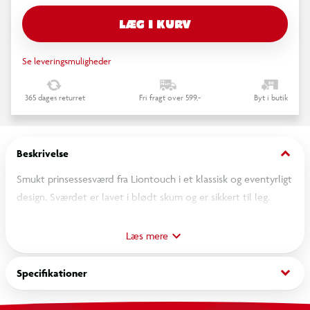
LÆG I KURV
Se leveringsmuligheder
365 dages returret
Fri fragt over 599,-
Byt i butik
keyboard_arrow_down
Beskrivelse
Smukt prinsessesværd fra Liontouch i et klassisk og eventyrligt
design. Sværdet er lavet i blødt skum og er sikkert til leg.
Perfekt til udklædning og fantasifuld rolleleg for børn fra ca. 3
år.
Læs mere
keyboard_arrow_down
Specifikationer