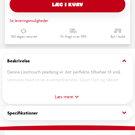
LÆG I KURV
Se leveringsmuligheder
365 dages returret
Fri fragt over 599,-
Byt i butik
keyboard_arrow_down
Beskrivelse
Denne Liontouch piratkrog er det perfekte tilbehør til små
sørøvere med store eventyrdrømme. Lavet i let og sikkert
materiale. Ideel til udklædning, rolleleg og fantasifulde lege.
Læs mere
keyboard_arrow_down
Specifikationer