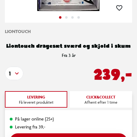
LIONTOUCH
Liontouch dragesæt sværd og skjold i skum
Fra 3 år
239,-
1
LEVERING
CLICK&COLLECT
Få leveret produktet
Afhent efter 1 time
På lager online (25+)
Levering fra 39,-