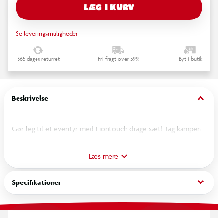
LÆG I KURV
Se leveringsmuligheder
365 dages returret
Fri fragt over 599,-
Byt i butik
keyboard_arrow_down
Beskrivelse
Gør leg til et eventyr med Liontouch drage-sæt! Tag kampen
op med dette robuste og sikre dragesæt i blød skum med flot
dragemotiv — inkl. sværd og skjold, perfekt til fantasifuld
Læs mere
rollespil og aktive lege for børn fra ca. 3 år. Skab magiske
øjeblikke fyldt med mod, fantasi og sjov!
keyboard_arrow_down
Specifikationer