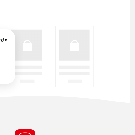
SØDESTE KUNDESERVICE
Vi er klar til at hjælpe dig! Du kan kontakte
os via e-mail eller få hjælp via chat og
telefon for endnu hurtigere betjening.
ÅBNINGSTIDER
Find din nærmeste BR butik, for at se de
aktuelle åbningstider.
FIND DIN BR