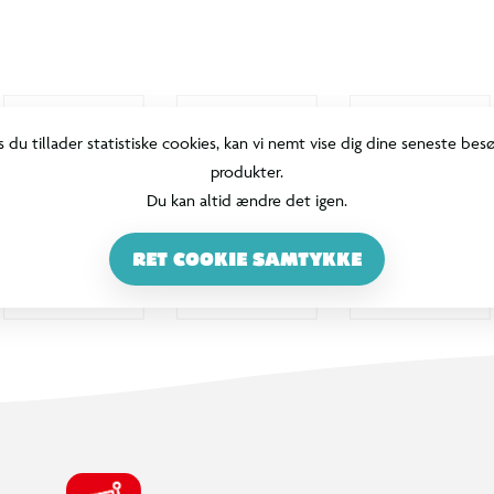
100% DANSKEJET: EN DEL AF SALLING GROUP
Når du handler i BR, går en del af
overskuddet via Salling Fondene til
velgørende formål! BR ejes af SALLING
GROUP A/S (CVR: 35954716).
INFORMATION & SERVICES
Min BR konto / login
Find din BR
Klub BR
Mærker