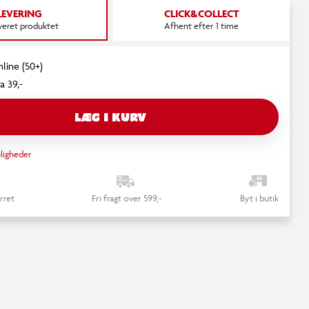
LEVERING
CLICK&COLLECT
everet produktet
Afhent efter 1 time
nline (50+)
a 39,-
LÆG I KURV
ligheder
rret
Fri fragt over 599,-
Byt i butik