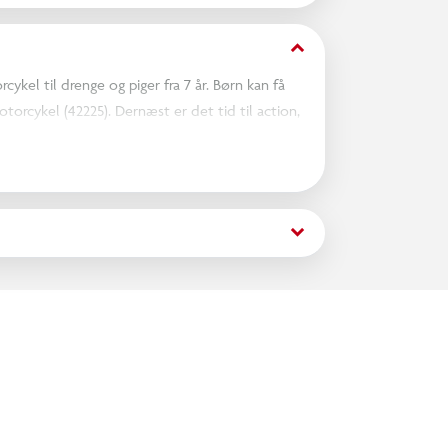
keyboard_arrow_down
kel til drenge og piger fra 7 år. Børn kan få
rcykel (42225). Dernæst er det tid til action,
lindrede motor. Det tekniske legesæt er en god
etøjer.
, der præsenterer unge LEGO byggere for et
keyboard_arrow_down
 kan bygge med selvtillid ved hjælp af LEGO
mskridt med letforståelig digital vejledning.