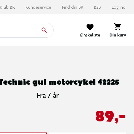
Klub BR
Kundeservice
Find din BR
B2B
Log ind
Ønskeliste
Din kurv
Technic gul motorcykel 42225
Fra 7 år
89,-