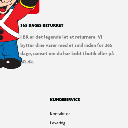
Fortryd køb
Bestilling, betaling & gavekort
Handelsbetingelser
Reklamationspolitik
Reparation af varer
Fortrydelsesret
Privatlivspolitik
Konkurrencebetingelser
Cookies
e-mærket
Salling Group tilbagekaldelser
Ledige jobs