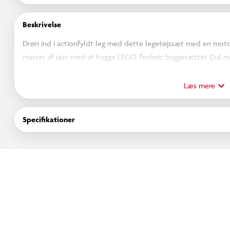
Beskrivelse
Drøn ind i actionfyldt leg med dette legetøjssæt med en motorcy
masser af sjov med at bygge LEGO Technic byggesættet Gul moto
når de afprøver byggelegetøjets styring og udforsker den 3-cy
gaveidé til børn, der kan lide at bygge og lege med legetøjskør
Læs mere
LEGO Technic sættet har realistiske bevægelser og mekanismer
Specifikationer
teknisk univers på en imødekommende og realistisk måde. Børn
Builder appen, hvor de kan zoome, dreje i 3D og følge deres fre
Byg-selv-sættet indeholder 151 elementer.