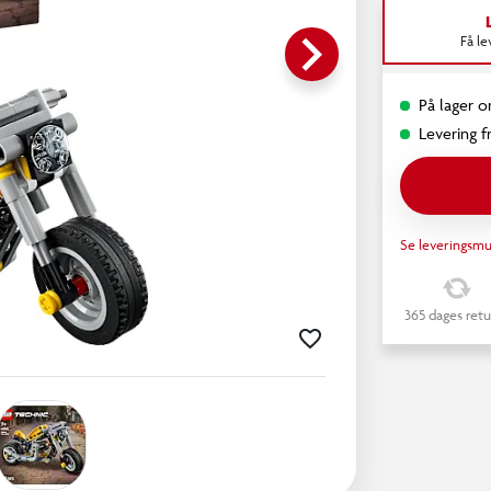
keyboard_arrow_right
Få l
På lager o
Levering fr
Se leveringsmu
365 dages retu