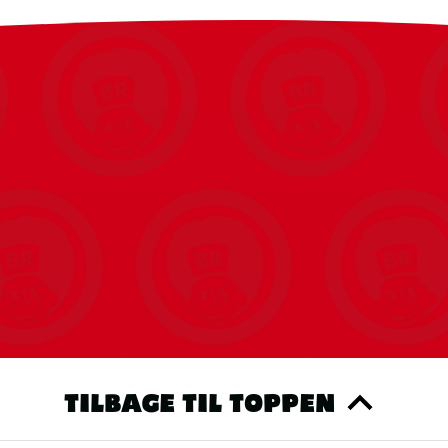
s du tillader statistiske cookies, kan vi nemt vise dig dine seneste bes
produkter.
Du kan altid ændre det igen.
RET COOKIE SAMTYKKE