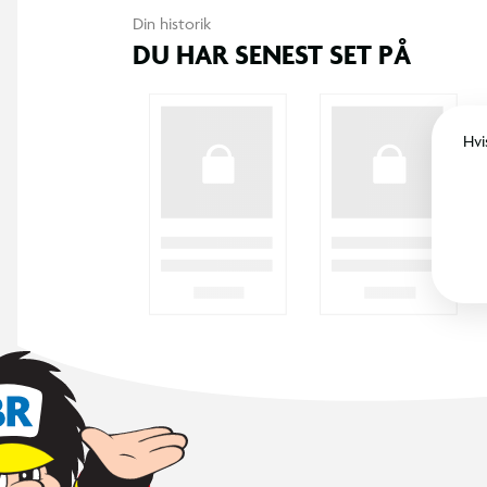
365 DAGES RETURRET
I BR er det legende let at returnere. Vi
bytter dine varer med et smil inden for 365
dage, uanset om du har købt i butik eller på
BR.dk.
KUNDESERVICE
Kontakt os
Levering
Ordrestatus
Returnering