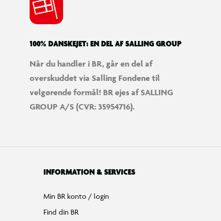
Tilbud på legetøj
Restsalg på legetøj
Gavevælger
Ønskelisten
Gaveindpakning
Katalog
Events
Click&Collect
BR Business
Gavekort
Om BR
Følg BR på Facebook
Følg BR på Instagram
Følg BR på Youtube