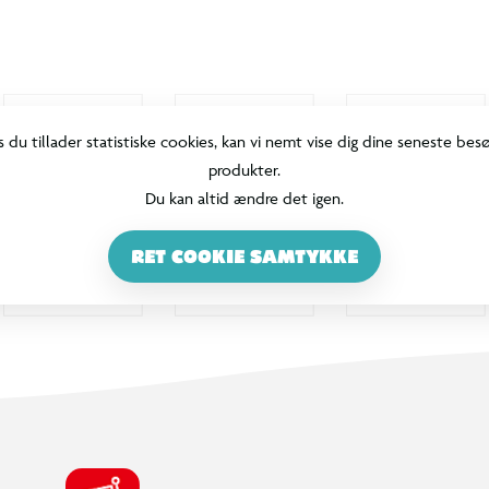
100% DANSKEJET: EN DEL AF SALLING GROUP
Når du handler i BR, går en del af
overskuddet via Salling Fondene til
velgørende formål! BR ejes af SALLING
GROUP A/S (CVR: 35954716).
INFORMATION & SERVICES
Min BR konto / login
Find din BR
Klub BR
Mærker