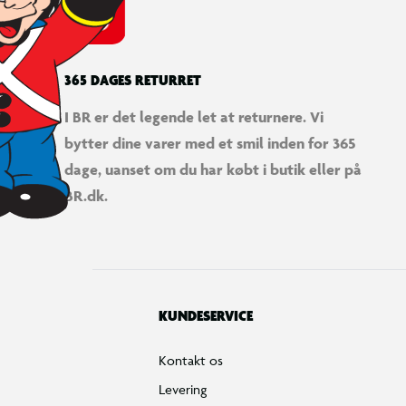
Fortryd køb
Bestilling, betaling & gavekort
Handelsbetingelser
Reklamationspolitik
Reparation af varer
Fortrydelsesret
Privatlivspolitik
Konkurrencebetingelser
Cookies
e-mærket
Salling Group tilbagekaldelser
Ledige jobs