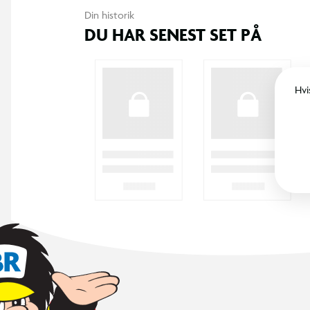
365 DAGES RETURRET
I BR er det legende let at returnere. Vi
bytter dine varer med et smil inden for 365
dage, uanset om du har købt i butik eller på
BR.dk.
KUNDESERVICE
Kontakt os
Levering
Ordrestatus
Returnering