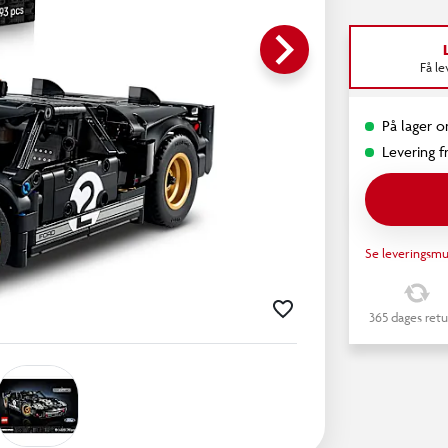
keyboard_arrow_right
Få l
På lager o
Levering fr
Se leveringsmu
365 dages retu