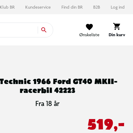
Klub BR
Kundeservice
Find din BR
B2B
Log ind
Ønskeliste
Din kurv
Technic 1966 Ford GT40 MKII-
racerbil 42223
Fra 18 år
519,-