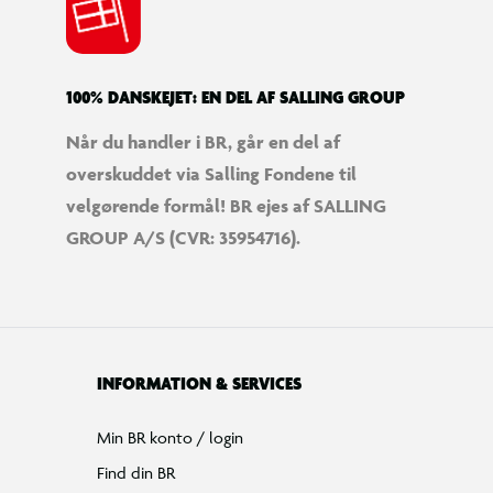
Tilbud på legetøj
Restsalg på legetøj
Gavevælger
Ønskelisten
Gaveindpakning
Katalog
Events
Click&Collect
BR Business
Gavekort
Om BR
Følg BR på Facebook
Følg BR på Instagram
Følg BR på Youtube