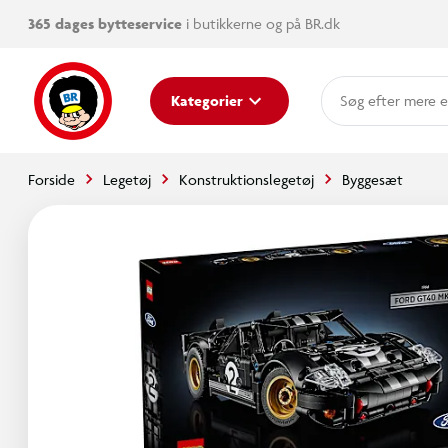
365 dages bytteservice
i butikkerne og på BR.dk
mere e
Kategorier
Forside
Legetøj
Konstruktionslegetøj
Byggesæt