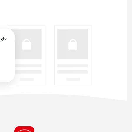
SØDESTE KUNDESERVICE
Vi er klar til at hjælpe dig! Du kan kontakte
os via e-mail eller få hjælp via chat og
telefon for endnu hurtigere betjening.
ÅBNINGSTIDER
Find din nærmeste BR butik, for at se de
aktuelle åbningstider.
FIND DIN BR