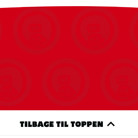
s du tillader statistiske cookies, kan vi nemt vise dig dine seneste bes
produkter.
Du kan altid ændre det igen.
RET COOKIE SAMTYKKE