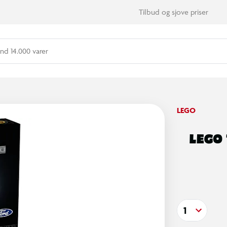
Tilbud og sjove priser
nd 14.000 varer
LEGO
LEGO 
1