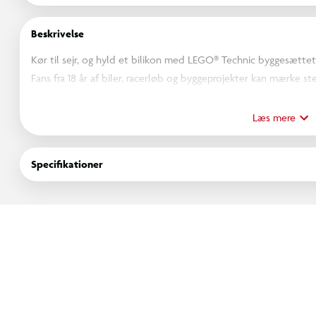
Beskrivelse
Kør til sejr, og hyld et bilikon med LEGO® Technic byggesættet 
Fans fra 18 år af biler, racerløb og byggeprojekter kan mærke 
racerbiler med denne realistiske modelversion af en ikonisk vint
God fornøjelse med de fine detaljer og funktioner i byggesætt
Læs mere
styre. Åbn og luk dørene, og oplev den sorte og sølvfarvede grafi
Åbn motordækslet for at se V8-motoren, og brug håndtaget ind
Specifikationer
bygget racerbilen, kan du stolt udstille den i hjemmet eller på
Dyrk din passion for byggesæt med højtydende køretøjer med L
voksne. Byg nemt med LEGO Builder appen, hvor du kan zoome, d
gemme projektet og følge dine fremskridt. Byg-selv-sættet ind