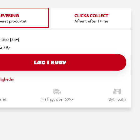
LEVERING
CLICK&COLLECT
everet produktet
Afhent efter 1 time
nline (25+)
a 39,-
LÆG I KURV
ligheder
rret
Fri fragt over 599,-
Byt i butik