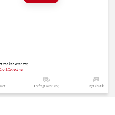
ct ved køb over 599,-
lick&Collect her
rret
Fri fragt over 599,-
Byt i butik