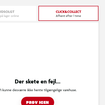
UDSOLGT
CLICK&COLLECT
 på lager online
Afhent efter 1 time
Der skete en fejl...
Vi kunne desværre ikke hente tilgængelige varehuse.
PRØV IGEN