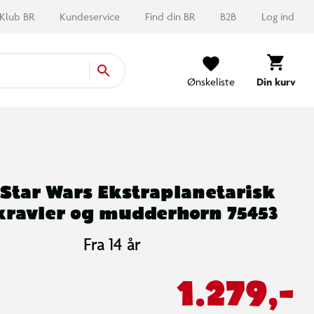
Klub BR
Kundeservice
Find din BR
B2B
Log ind
Ønskeliste
Din kurv
 Star Wars Ekstraplanetarisk
ravler og mudderhorn 75453
Fra 14 år
1.279,-