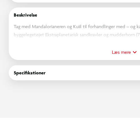
Beskrivelse
Tag med Mandalorianeren og Kuiil til forhandlinger med – o
byggelegetøjet Ekstraplanetarisk sandkravler og mudderhorn (7
detaljeret gengivelse af den ikoniske sandkravler i samme farve
et bevægeligt mudderhorn og dets æg, som Mando kan kæmp
Læs mere
minifigurer med tilbehør til rolleleg.
Skub til jawaernes køretøj, styr den med den ene drejeknap ba
Specifikationer
lukke frontlugen. Modellen har 2 knopskydere og kan åbnes, så d
lastrummet, hvor der er kasser med droide-reservedele og blå små
Og med LEGO Builder appen kan børn bygge med selvtillid – zo
digital vejledning.
Byg-selv-sættet med 1.683 elementer er en super gave til teenage