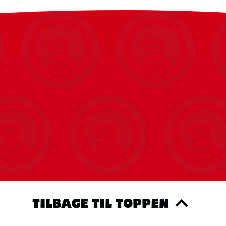
s du tillader statistiske cookies, kan vi nemt vise dig dine seneste bes
produkter.
Du kan altid ændre det igen.
RET COOKIE SAMTYKKE