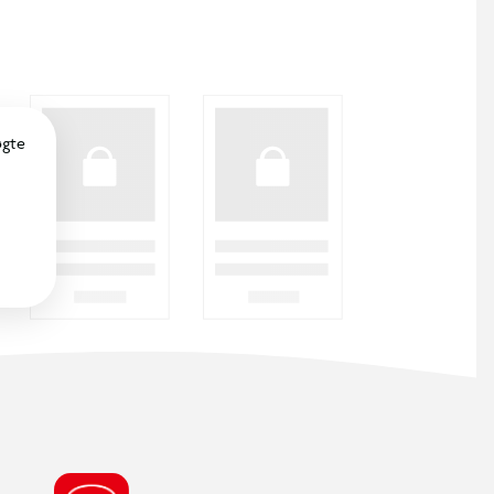
SØDESTE KUNDESERVICE
Vi er klar til at hjælpe dig! Du kan kontakte
os via e-mail eller få hjælp via chat og
telefon for endnu hurtigere betjening.
ÅBNINGSTIDER
Find din nærmeste BR butik, for at se de
aktuelle åbningstider.
FIND DIN BR