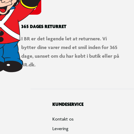
Fortryd køb
Bestilling, betaling & gavekort
Handelsbetingelser
Reklamationspolitik
Reparation af varer
Fortrydelsesret
Privatlivspolitik
Konkurrencebetingelser
Cookies
e-mærket
Salling Group tilbagekaldelser
Ledige jobs