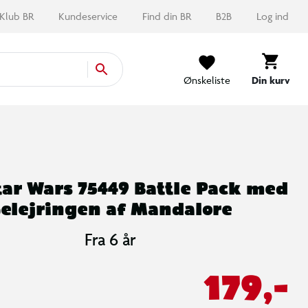
Klub BR
Kundeservice
Find din BR
B2B
Log ind
Ønskeliste
Din kurv
tar Wars 75449 Battle Pack med
elejringen af Mandalore
Fra 6 år
179,-