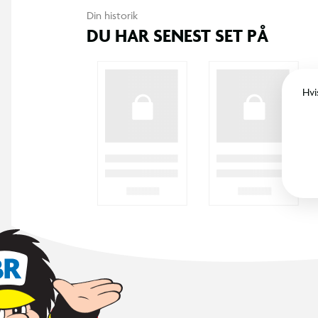
365 DAGES RETURRET
I BR er det legende let at returnere. Vi
bytter dine varer med et smil inden for 365
dage, uanset om du har købt i butik eller på
BR.dk.
KUNDESERVICE
Kontakt os
Levering
Ordrestatus
Returnering