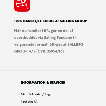
Tilbud på legetøj
Restsalg på legetøj
Gavevælger
Ønskelisten
Gaveindpakning
Katalog
Events
Click&Collect
BR Business
Gavekort
Om BR
Følg BR på Facebook
Følg BR på Instagram
Følg BR på Youtube