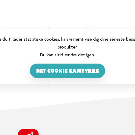
100% DANSKEJET: EN DEL AF SALLING GROUP
Når du handler i BR, går en del af
overskuddet via Salling Fondene til
velgørende formål! BR ejes af SALLING
GROUP A/S (CVR: 35954716).
INFORMATION & SERVICES
Min BR konto / login
Find din BR
Klub BR
Mærker