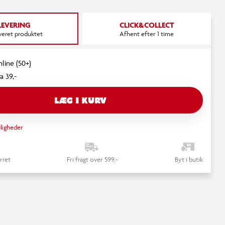
LEVERING
CLICK&COLLECT
everet produktet
Afhent efter 1 time
nline (50+)
a 39,-
LÆG I KURV
ligheder
rret
Fri fragt over 599,-
Byt i butik