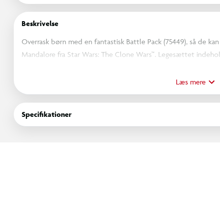
Beskrivelse
Overrask børn med en fantastisk Battle Pack (75449), så de ka
Mandalore fra Star Wars: The Clone Wars™. Legesættet indehol
mandalorianske superkommandosoldater og 2 Ahsoka-udgaver af
mandaloriansk speeder, klonsoldaternes barrikade og masser af t
Læs mere
Aktivér speederens knopskydende blaster, og forsvar barrika
kommandosoldaternes jetpacks fast, og angrib fra luften med bl
Specifikationer
fantasifulde detaljer, og er en fantastisk lille gave til drenge, pi
Battle Pack-sæt i serien (sælges separat) for at få endnu flere 
Børn kan bygge med selvtillid ved hjælp af LEGO® Builder appe
fremskridt med letforståelig digital vejledning. Byg-selv-sættet