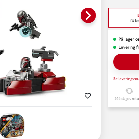
keyboard_arrow_right
Få l
På lager o
Levering fr
Se leveringsmu
365 dages retu