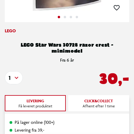
LEGO
LEGO Star Wars 30728 razor crest -
minimodel
Fra 6 år
30,-
1
LEVERING
CLICK&COLLECT
Få leveret produktet
Afhent efter 1 time
På lager online (100+)
Levering fra 39,-