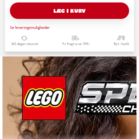
LÆG I KURV
Se leveringsmuligheder
365 dages returret
Fri fragt over 599,-
Byt i butik