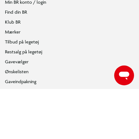
Gør dig klar til ræs!
Min BR konto / login
Børn fra 10 år kan udspille deres eget F1 ACADEMY™-racerløb med
Find din BR
denne klodsbyggede F1 ACADEMY™ LEGO® legetøjsbil.
Klub BR
LEGO® Speed Champions F1 ACADEMY™ LEGO® racerbil
Mærker
Tilbud på legetøj
Restsalg på legetøj
Gavevælger
Ønskelisten
Gaveindpakning
Katalog
Events
Click&Collect
BR Business
Gavekort