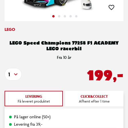
LEGO
LEGO Speed Champions 77258 F1 ACADEMY
LEGO racerbil
Fra 10 år
199,-
1
LEVERING
CLICK&COLLECT
Få leveret produktet
Afhent efter 1 time
På lager online (50+)
Levering fra 39,-