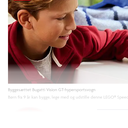
Byggesættet Bugatti Vision GT-hypersportsvogn
Børn fra 9 år kan bygge, lege med og udstille denne LEGO® Spee