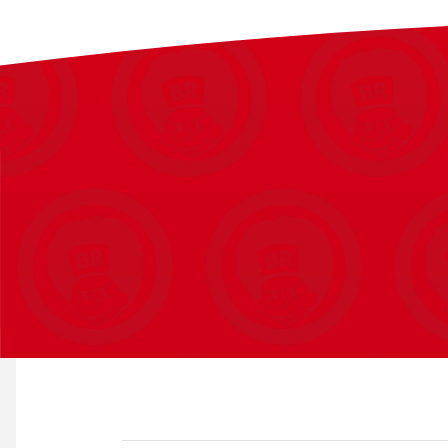
Byg en hyldest til et videospil-ikon
Med Bugatti-modelsættet kan fans af videospilserien Gran Turism