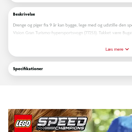
Beskrivelse
Drenge og piger fra 9 år kan bygge, lege med og udstille den
Vision Gran Turismo-hypersportsvogn (77253). Takket være Buga
videospilserien Gran Turismo første gang nogensinde udforske 
Bugatti-modelbilen har de samme detaljer som den bil, Bugatti sk
Læs mere
en hesteskoformet frontgrill, bagvinge, karakteristiske 8-øjede
med Michelin-print. Derudover indeholder legesættet en minifig
Specifikationer
cockpittet og køre ræs.
LEGO Speed Champions byggesæt er perfekte som gave til børn,
sortiment af ikoniske køretøjer. Børn kan bygge med selvtillid
zoome, dreje i 3D og følge deres fremskridt med letforståelig d
284 elementer.