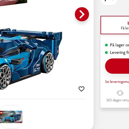
keyboard_arrow_right
Få l
På lager o
Levering fr
Se leveringsmu
365 dages retu