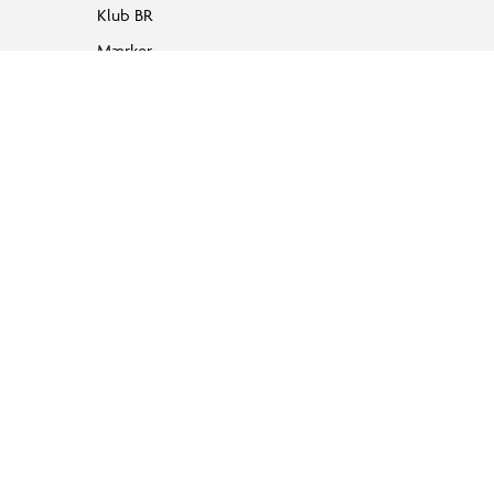
Klub BR
Mærker
Tilbud på legetøj
Restsalg på legetøj
Gavevælger
Ønskelisten
Gaveindpakning
Katalog
Events
Click&Collect
BR Business
Gavekort
Om BR
Følg BR på Facebook