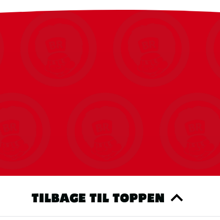
o bygge et teknisk vidunder.
TILBAGE TIL TOPPEN