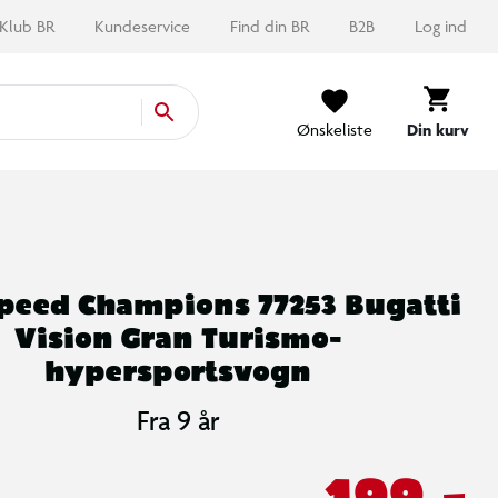
Klub BR
Kundeservice
Find din BR
B2B
Log ind
Ønskeliste
Din kurv
peed Champions 77253 Bugatti
Vision Gran Turismo-
hypersportsvogn
Fra 9 år
199,-