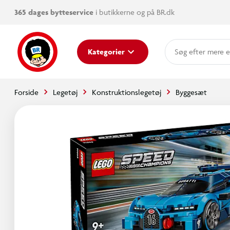
365 dages bytteservice
i butikkerne og på BR.dk
mere e
Kategorier
Forside
Legetøj
Konstruktionslegetøj
Byggesæt