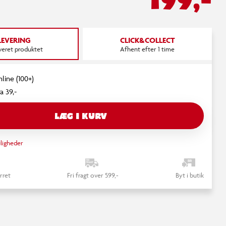
LEVERING
CLICK&COLLECT
everet produktet
Afhent efter 1 time
nline (100+)
a 39,-
LÆG I KURV
ligheder
rret
Fri fragt over 599,-
Byt i butik