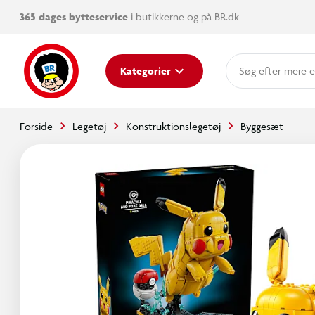
365 dages bytteservice
i butikkerne og på BR.dk
mere e
Kategorier
Forside
Legetøj
Konstruktionslegetøj
Byggesæt