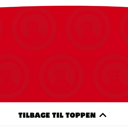
ybende oplevelse og bygger en Pikachu-model og en gengivelse af en Po
TILBAGE TIL TOPPEN