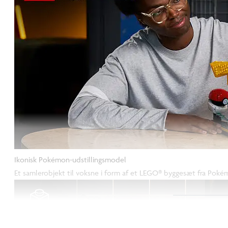
Ikonisk Pokémon-udstillingsmodel
Et samlerobjekt til voksne i form af et LEGO® byggesæt fra Poké