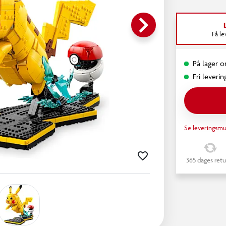
keyboard_arrow_right
Få l
På lager on
Fri leverin
Se leveringsmu
365 dages retu