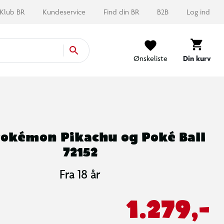
Klub BR
Kundeservice
Find din BR
B2B
Log ind
Ønskeliste
Din kurv
Pokémon Pikachu og Poké Ball
72152
Fra 18 år
1.279,-