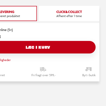
LEVERING
CLICK&COLLECT
everet produktet
Afhent efter 1 time
line (5+)
g
LÆG I KURV
ligheder
rret
Fri fragt over 599,-
Byt i butik