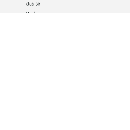
Klub BR
Mærker
Tilbud på legetøj
Restsalg på legetøj
Gavevælger
Ønskelisten
Gaveindpakning
Katalog
Events
Click&Collect
BR Business
Gavekort
Om BR
Følg BR på Facebook