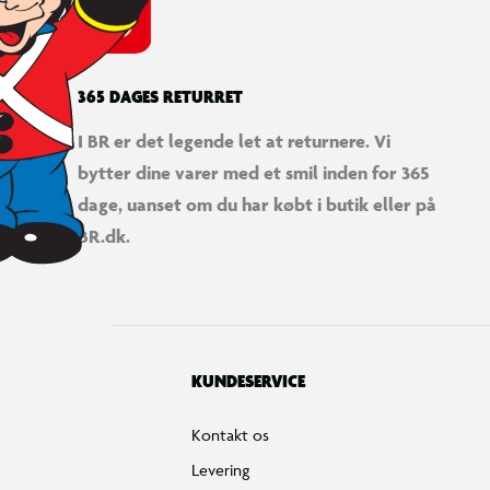
365 DAGES RETURRET
I BR er det legende let at returnere. Vi
bytter dine varer med et smil inden for 365
LEGO® Pokémon™ Pikachu og Poké Ball
dage, uanset om du har købt i butik eller på
BR.dk.
KUNDESERVICE
Kontakt os
Levering