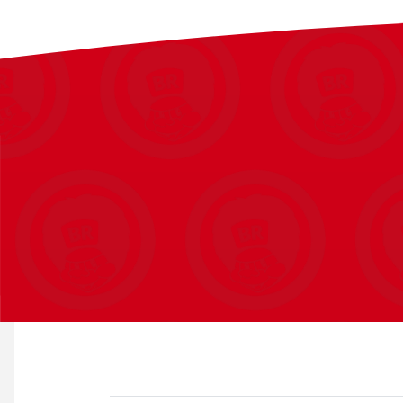
Genoplev din Træner-rejse
Indfang følelsen af tidligere kampe, når du dykker ned i en ford