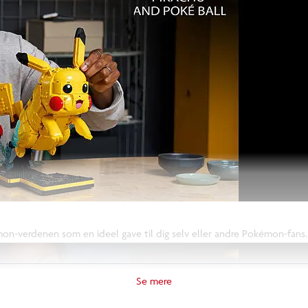
mon-verdenen som en ideel gave til dig selv eller andre Pokémon-fans.