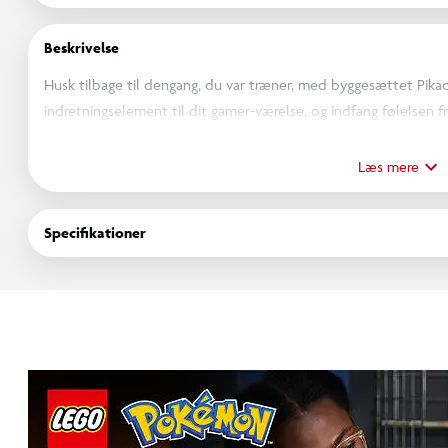
Beskrivelse
Husk tilbage til dengang, du var træner, med byggesættet Pikach
indretningselement til dit gamer-værelse, og indfang følelsen
LEGO® sættet med 2.050 elementer er en god gave til voksne, d
og det er fyldt med Pokémon-detaljer. Den gule Pikachu-model
Læs mere
bygges som hun eller han og giver et farverigt indslag i gaming-
detaljer, bl.a. lyn, der symboliserer energilagrene for den elekt
Specifikationer
udsmykket med Pikachus Pokédex-nummer, 25. Den bevægelige P
kampstilling, hvor den springer ud fra en åben Poké Ball, eller i
Udvid din byggeoplevelse med LEGO Builder appen, hvor du ka
byggefremskridt og gemme projektet.