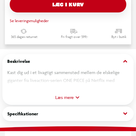
LÆG I KURV
Se leveringsmuligheder
365 dages returret
Fri fragt over 599,-
Byt i butik
keyboard_arrow_down
Beskrivelse
Kast dig ud i et livagtigt sammenstød mellem de elskelige
giganter fra liveaction-serien ONE PIECE på Netflix med
byggelegetøjet Dorry mod Brogy – giganterne i Little Garden
(75644). Børn kan lege med de fuldt leddelte kæmper Dorry
Læs mere
og Brogy, flyve på gribben Miss Friday med en Hr. 13-minifigur
og springe i aktion med minifigurer af Zoro, Usopp, Hr. 3 og Ms.
keyboard_arrow_down
Specifikationer
Goldenweek. Det actionfyldte byggesæt er en fantastisk gave
til drenge og piger fra 9 år.
Dorry og Brogy har stofkapper, leddelte lemmer og