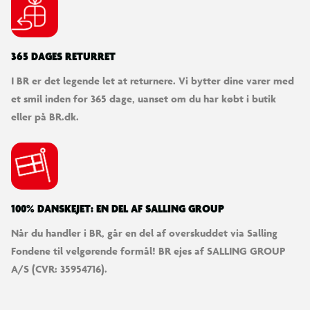
365 DAGES RETURRET
I BR er det legende let at returnere. Vi bytter dine varer med
et smil inden for 365 dage, uanset om du har købt i butik
eller på BR.dk.
100% DANSKEJET: EN DEL AF SALLING GROUP
Når du handler i BR, går en del af overskuddet via Salling
Fondene til velgørende formål! BR ejes af SALLING GROUP
A/S (CVR: 35954716).