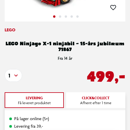
LEGO
LEGO Ninjago X-1 ninjabil – 15-års jubilæum
71867
Fra 14 år
499,-
1
LEVERING
CLICK&COLLECT
Få leveret produktet
Afhent efter 1 time
På lager online (5+)
Levering fra 39,-