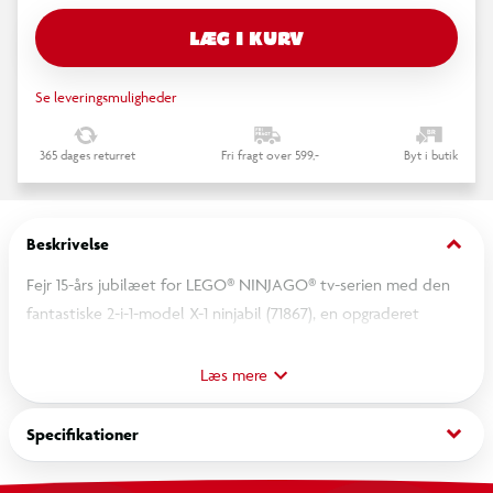
LÆG I KURV
Se leveringsmuligheder
365 dages returret
Fri fragt over 599,-
Byt i butik
keyboard_arrow_down
Beskrivelse
Fejr 15-års jubilæet for LEGO® NINJAGO® tv-serien med den
fantastiske 2-i-1-model X-1 ninjabil (71867), en opgraderet
udgave af den originale X-1 ninjabil (70727). De 2
legetøjskøretøjer i 1 giver fans fra 14 år uendelige muligheder
Læs mere
for dynamisk leg og udstilling.
Byggesættet til teenagedrenge og -piger omfatter 3
keyboard_arrow_down
Specifikationer
NINJAGO-minifigurer: Kai, den onde general Cryptor og
skyggens elementmester, der optræder i et sæt for første