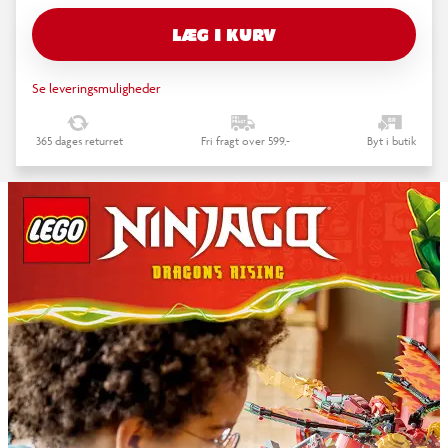
LÆG I KURV
Se leveringsmuligheder
365 dages returret
Fri fragt over 599,-
Byt i butik