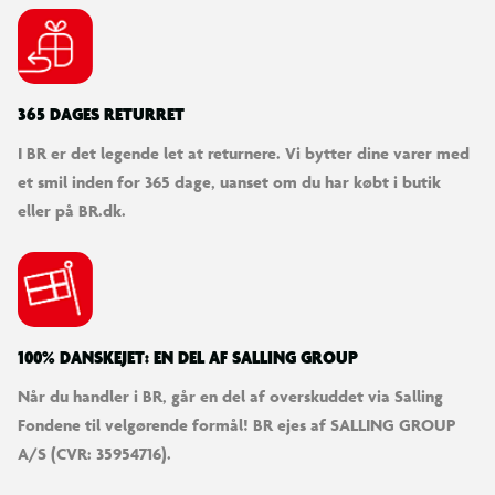
365 DAGES RETURRET
I BR er det legende let at returnere. Vi bytter dine varer med
et smil inden for 365 dage, uanset om du har købt i butik
eller på BR.dk.
100% DANSKEJET: EN DEL AF SALLING GROUP
Ninja-eventyr
Når du handler i BR, går en del af overskuddet via Salling
2-i-1-actionfigur
Fondene til velgørende formål! BR ejes af SALLING GROUP
Omdan det 4-benede dragelegetøj til en mech-figur, der står på
A/S (CVR: 35954716).
bagbenene og er klar til mere action.