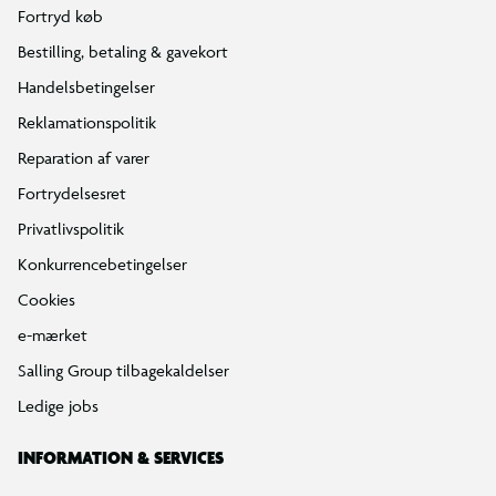
Fortryd køb
Mech-sæt
Bestilling, betaling & gavekort
Drage-mech-legetøjet har alt, hvad børn skal bruge til at
udspille eventyr.
Handelsbetingelser
Reklamationspolitik
Reparation af varer
Fortrydelsesret
Privatlivspolitik
Konkurrencebetingelser
Cookies
e-mærket
Salling Group tilbagekaldelser
Ledige jobs
INFORMATION & SERVICES