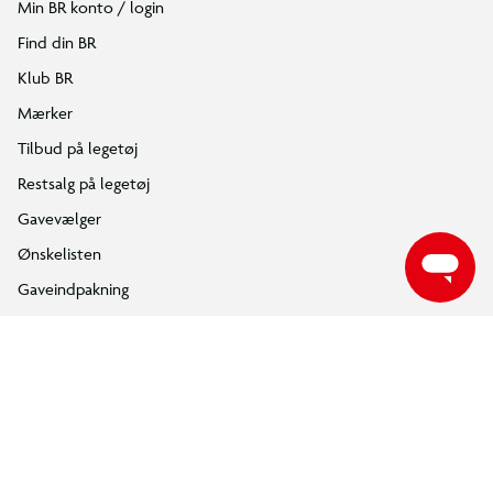
Min BR konto / login
Find din BR
Klub BR
Mærker
Fuldt bevægelig legetøjsdrage
Tilbud på legetøj
Den 4-benede drage har bevægelige kropsdele, bl.a. hoved,
ben, arme og vinger, og er bevæbnet med en hale, der kan
Restsalg på legetøj
forvandles til et sværd.
Gavevælger
Ønskelisten
Gaveindpakning
Katalog
Events
Click&Collect
BR Business
Gavekort