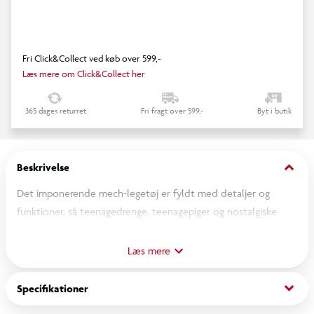
Fri Click&Collect ved køb over 599,-
Læs mere om Click&Collect her
365 dages returret
Fri fragt over 599,-
Byt i butik
keyboard_arrow_down
Beskrivelse
Det imponerende mech-legetøj er fyldt med detaljer og
funktioner, så teenagedrenge, teenagepiger og nostalgiske
ninjafans fra 14 år kan fejre 15-års jubilæet for LEGO®
NINJAGO® tv-serien. LEGO NINJAGO actionfigursættet
Læs mere
Lloyds kæmperobot – 15-års jubilæum (71860) er en
opgraderet udgave af den originale fanfavorit Lloyds
keyboard_arrow_down
Specifikationer
kæmperobot (70676).