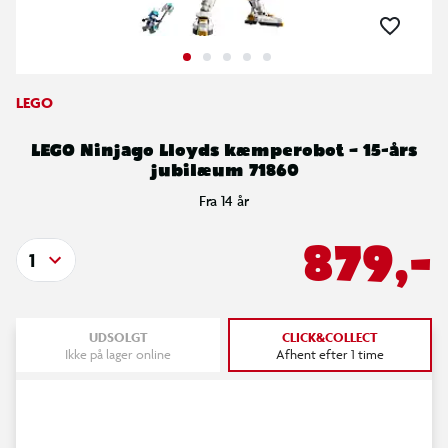
LEGO
LEGO Ninjago Lloyds kæmperobot – 15-års
jubilæum 71860
Fra 14 år
879,-
1
UDSOLGT
CLICK&COLLECT
Ikke på lager online
Afhent efter 1 time