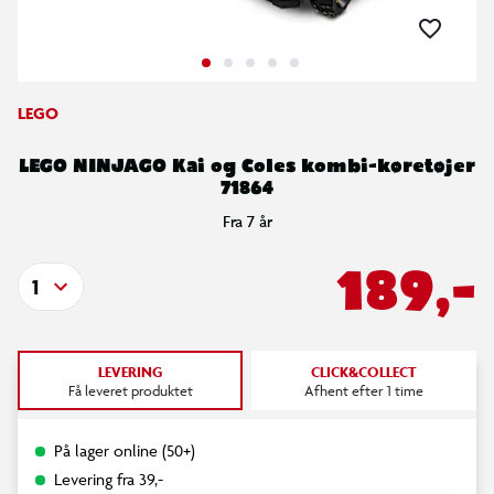
LEGO
LEGO NINJAGO Kai og Coles kombi-køretøjer
71864
Fra 7 år
189,-
1
LEVERING
CLICK&COLLECT
Få leveret produktet
Afhent efter 1 time
På lager online (50+)
Levering fra 39,-