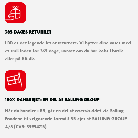
LEGO® NINJAGO® legesæt med 2 legetøjskøretøjer
Genskab handlingen fra sæson 4 af tv-serien NINJAGO®: Dragerne
365 DAGES RETURRET
vågner med LEGO® NINJAGO legesættet Kai og Coles kombi-
køretøjer.
I BR er det legende let at returnere. Vi bytter dine varer med
et smil inden for 365 dage, uanset om du har købt i butik
eller på BR.dk.
100% DANSKEJET: EN DEL AF SALLING GROUP
Når du handler i BR, går en del af overskuddet via Salling
Fondene til velgørende formål! BR ejes af SALLING GROUP
A/S (CVR: 35954716).