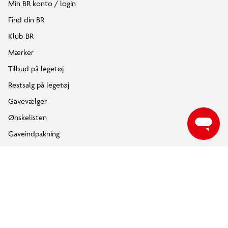
Min BR konto / login
Fantastisk transformerende legetøj
Find din BR
Børn kan ombygge både buggyen og motorcyklen til nye 3-hjulede
Klub BR
modeller ved tage bagenderne af og bytte rundt på dem.
Mærker
LEGO® NINJAGO® Kai og Coles kombi-køretøjer
Tilbud på legetøj
Restsalg på legetøj
Gavevælger
Ønskelisten
Gaveindpakning
Katalog
Events
Click&Collect
BR Business
Gavekort