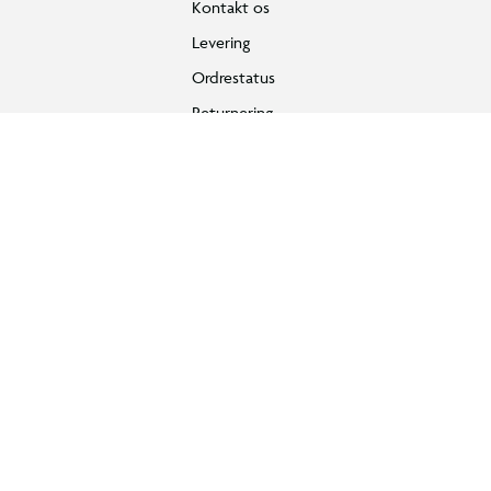
Kontakt os
Levering
Ordrestatus
Returnering
Fortryd køb
Bestilling, betaling & gavekort
Handelsbetingelser
Reklamationspolitik
Reparation af varer
Byg, leg og udstil
Fortrydelsesret
Actionfyldt ninjasæt til udstilling
Privatlivspolitik
Byg en dramatisk scene med en kappeklædt mech-robot, der kæmper
Konkurrencebetingelser
Cookies
e-mærket