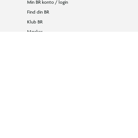
Min BR konto / login
Find din BR
Klub BR
Mærker
Tilbud på legetøj
Restsalg på legetøj
Gavevælger
Ønskelisten
Gaveindpakning
Katalog
Events
 mod et forhistorisk monster, som stiger op af havet, og udstil dere
Click&Collect
BR Business
Gavekort