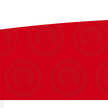
Model til ninja-historiefortælling
Imponerende LEGO® NINJAGO® mech-model
Ninjafans kan tage modellen af soklen for at genskabe spændend