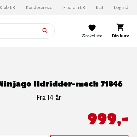
Klub BR
Kundeservice
Find din BR
B2B
Log ind
Ønskeliste
Din kurv
Ninjago Ildridder-mech 71846
Fra 14 år
999,-