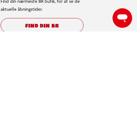
Find din nærmeste BR butik, for at se de
aktuelle åbningstider.
FIND DIN BR
fter modellen på et skrivebord eller en hylde på værelset.