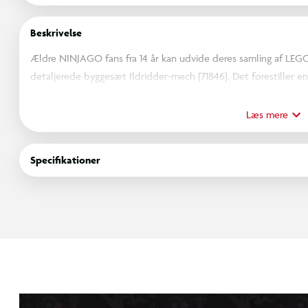
Beskrivelse
Ældre NINJAGO fans fra 14 år kan udvide deres samling af LE
detaljerede byggesæt Ildridder-mech (71846). Det forestiller
spydbevæbnet mech-robot, der kæmper mod et forhistorisk mons
flot som udstillingsgenstand på værelset.
Læs mere
Ninjafans kan også tage modellen af bundpladen for at genskab
Monstrenes verden. Mech-robotten har bevægelige elementer, 
Specifikationer
Modellen indeholder også 2 NINJAGO-minifigurer: Kai med et m
og en fisker med en pagaj i en båd.
Det øvrige LEGO NINJAGO sortiment af samlesæt (sælges separa
fans kan bruge til eventyrlig rolleleg med deres helte. Alle n
appen, som guider dig på et nemt og intuitivt byggeeventyr. S