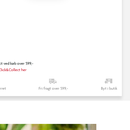
ct ved køb over 599,-
lick&Collect her
rret
Fri fragt over 599,-
Byt i butik