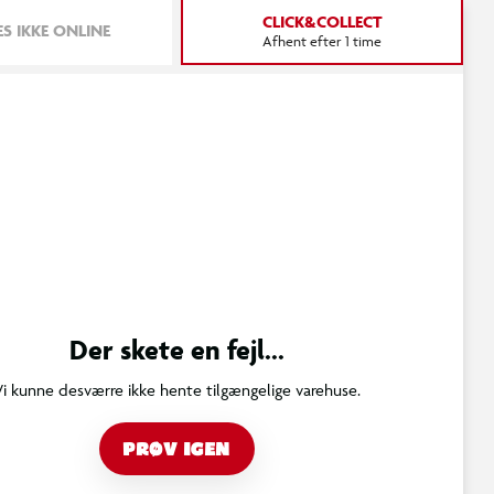
CLICK&COLLECT
S IKKE ONLINE
Afhent efter 1 time
Der skete en fejl...
Vi kunne desværre ikke hente tilgængelige varehuse.
PRØV IGEN