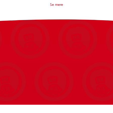
e scener fra tv-serien NINJAGO® Legends: Monstrenes verden.