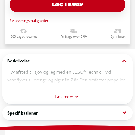
LÆG I KURV
Se leveringsmuligheder
365 dages returret
Fri fragt over 599,-
Byt i butik
keyboard_arrow_down
Beskrivelse
Flyv afsted til sjov og leg med en LEGO® Technic Hvid
vandflyver til drenge og piger fra 7 år. Den omfatter propeller,
som børn kan dreje ved hjælp af tandhjulet på toppen.
Læs mere
keyboard_arrow_down
Specifikationer