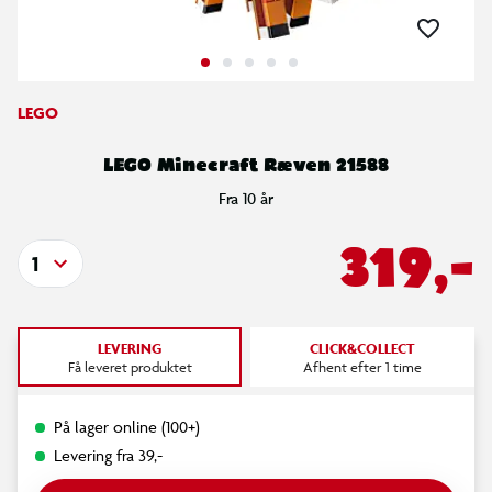
LEGO
LEGO Minecraft Ræven 21588
Fra 10 år
319,-
1
LEVERING
CLICK&COLLECT
Få leveret produktet
Afhent efter 1 time
På lager online (100+)
Levering fra 39,-