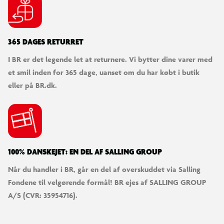
365 DAGES RETURRET
I BR er det legende let at returnere. Vi bytter dine varer med
et smil inden for 365 dage, uanset om du har købt i butik
eller på BR.dk.
100% DANSKEJET: EN DEL AF SALLING GROUP
Væk ræven til live
Når du handler i BR, går en del af overskuddet via Salling
Designet til dynamisk leg og udstilling
Fondene til velgørende formål! BR ejes af SALLING GROUP
Med bevægelige ben, en drejelig hals, et hoved, der kan flyttes, og
A/S (CVR: 35954716).
vendbare øjne, så ræven kan have åbne og lukkede øjne, kan den
poserbare figur anbringes vågen og stående, siddende med