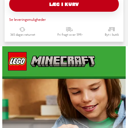
LÆG I KURV
Se leveringsmuligheder
365 dages returret
Fri fragt over 599,-
Byt i butik