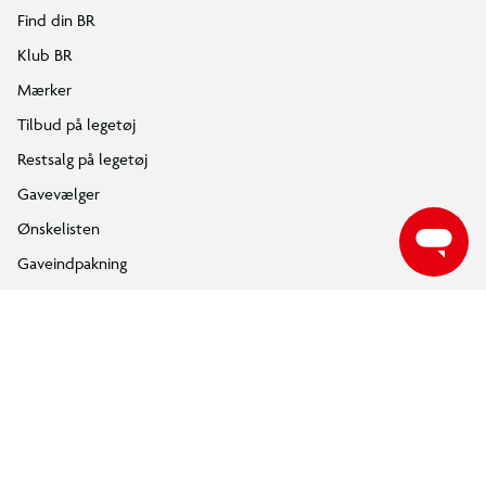
Find din BR
Klub BR
Mærker
Tilbud på legetøj
Restsalg på legetøj
Gavevælger
Ønskelisten
Gaveindpakning
Arranger i forskellige stillinger
Børn kan dreje rævens hoved og bevæge benene for at
Katalog
gøre leg og udstilling dynamisk.
Events
Click&Collect
BR Business
Gavekort
Om BR