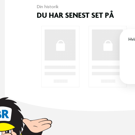
365 DAGES RETURRET
I BR er det legende let at returnere. Vi
bytter dine varer med et smil inden for 365
dage, uanset om du har købt i butik eller på
BR.dk.
KUNDESERVICE
Kontakt os
Levering
Ordrestatus
Returnering