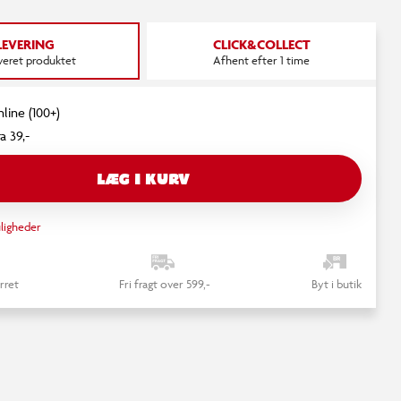
LEVERING
CLICK&COLLECT
everet produktet
Afhent efter 1 time
nline (100+)
a 39,-
LÆG I KURV
ligheder
rret
Fri fragt over 599,-
Byt i butik