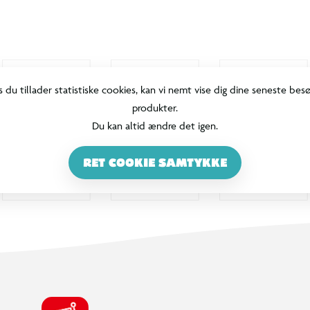
100% DANSKEJET: EN DEL AF SALLING GROUP
Når du handler i BR, går en del af
overskuddet via Salling Fondene til
velgørende formål! BR ejes af SALLING
GROUP A/S (CVR: 35954716).
INFORMATION & SERVICES
Min BR konto / login
Find din BR
Klub BR
Mærker