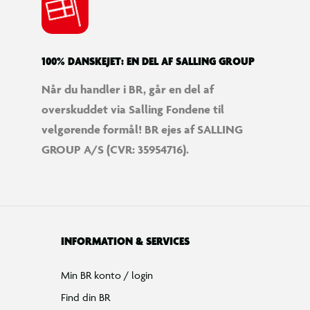
Tilbud på legetøj
Restsalg på legetøj
Gavevælger
Ønskelisten
Gaveindpakning
Katalog
Events
Click&Collect
BR Business
Gavekort
Om BR
Følg BR på Facebook
Følg BR på Instagram
Følg BR på Youtube