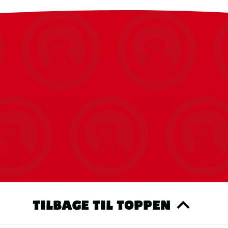
s du tillader statistiske cookies, kan vi nemt vise dig dine seneste bes
produkter.
Du kan altid ændre det igen.
RET COOKIE SAMTYKKE