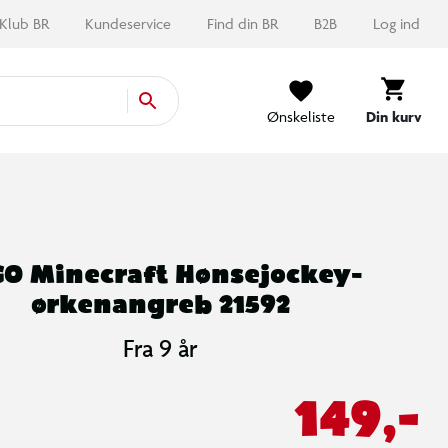
Klub BR
Kundeservice
Find din BR
B2B
Log ind
Ønskeliste
Din kurv
GO Minecraft Hønsejockey-
ørkenangreb 21592
Fra 9 år
149,-