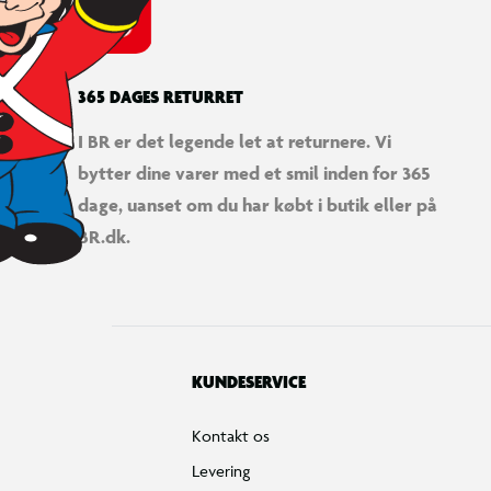
Fortryd køb
Bestilling, betaling & gavekort
Handelsbetingelser
Reklamationspolitik
Reparation af varer
Fortrydelsesret
Privatlivspolitik
Konkurrencebetingelser
Cookies
e-mærket
Salling Group tilbagekaldelser
Ledige jobs