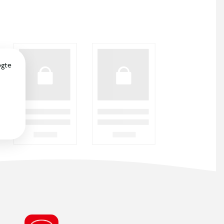
SØDESTE KUNDESERVICE
Vi er klar til at hjælpe dig! Du kan kontakte
os via e-mail eller få hjælp via chat og
telefon for endnu hurtigere betjening.
ÅBNINGSTIDER
Find din nærmeste BR butik, for at se de
aktuelle åbningstider.
FIND DIN BR