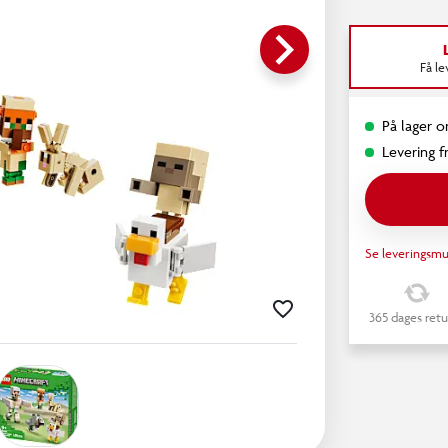
keyboard_arrow_right
Få l
På lager o
Levering fr
Se leveringsmu
365 dages retu