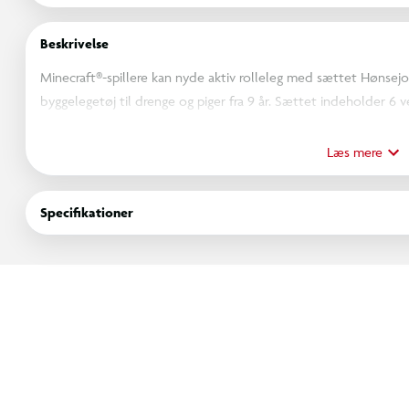
Beskrivelse
Minecraft®-spillere kan nyde aktiv rolleleg med sættet Hønsej
byggelegetøj til drenge og piger fra 9 år. Sættet indeholder 6 
unge, høne, kanin, baby-landsbyboer, ulveunge og jerngolem.
Børn kan genskabe Minecraft-handlingen ved at sætte husk-ung
Læs mere
tæmme den vilde ulveunge med et halsbånd og starte et arms
modellens hoved. Rollelegetøjet vil være fantastisk som fødsel
Specifikationer
gamere. Og med LEGO Builder appen kan børn bygge med selvtil
fremskridt med letforståelig digital vejledning. Byg-selv-sætte