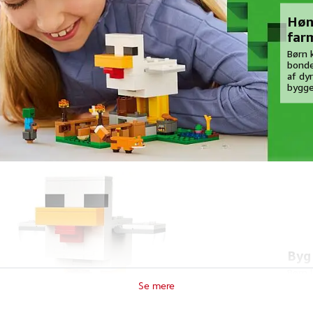
Høn
far
Børn 
bonde
af dyr
bygge
Byg
Børn 
og ta
Minec
fantas