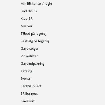
Min BR konto / login
Find din BR
Klub BR
Mærker
Tilbud på legetøj
Restsalg på legetøj
Gavevælger
Kæmp mod zombieungen
Sjovt
Ønskelisten
Zombieungen vil gerne ride på kyllinger.
Fakler, 
Gaveindpakning
Katalog
Events
Click&Collect
Udv
BR Business
Løft 
Gavekort
nivea