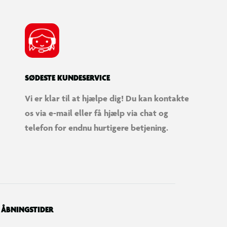
SØDESTE KUNDESERVICE
Vi er klar til at hjælpe dig! Du kan kontakte
os via e-mail eller få hjælp via chat og
frø
telefon for endnu hurtigere betjening.
sser frø ud af den store hønes mund og
 beholder.
ÅBNINGSTIDER