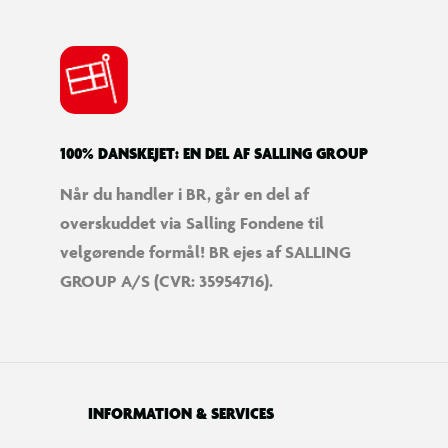
100% DANSKEJET: EN DEL AF SALLING GROUP
Når du handler i BR, går en del af
overskuddet via Salling Fondene til
Saml æg ind
Fang 
velgørende formål! BR ejes af SALLING
n med en
Den store høne lægger æg bagtil.
Der dry
ned i en
GROUP A/S (CVR: 35954716).
INFORMATION & SERVICES