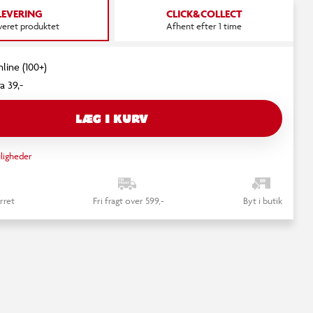
LEVERING
CLICK&COLLECT
everet produktet
Afhent efter 1 time
nline (100+)
a 39,-
LÆG I KURV
ligheder
rret
Fri fragt over 599,-
Byt i butik