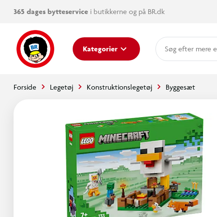
365 dages bytteservice
i butikkerne og på BR.dk
mere e
Kategorier
Forside
Legetøj
Konstruktionslegetøj
Byggesæt