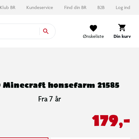
Klub BR
Kundeservice
Find din BR
B2B
Log ind
Ønskeliste
Din kurv
 Minecraft hønsefarm 21585
Fra 7 år
179,-