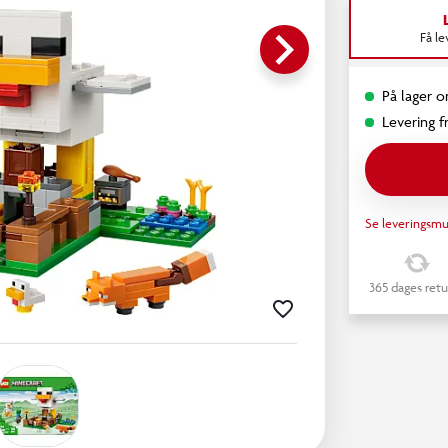
keyboard_arrow_right
Få l
På lager o
Levering fr
Se leveringsmu
365 dages retu