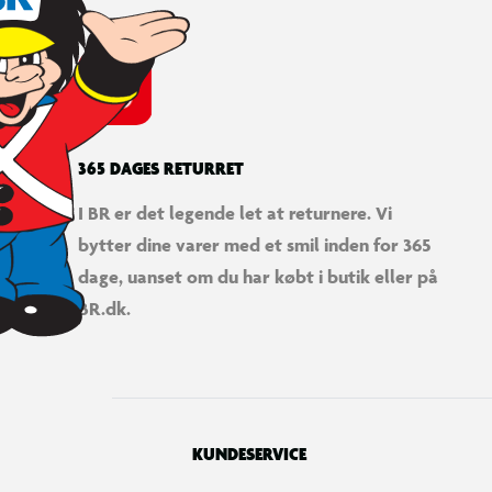
365 DAGES RETURRET
I BR er det legende let at returnere. Vi
bytter dine varer med et smil inden for 365
Hønseformet hønsegård
dage, uanset om du har købt i butik eller på
Bevægelige vinger og en indhegning fora
låge, der kan åbnes.
BR.dk.
KUNDESERVICE