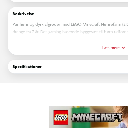
Beskrivelse
Pas høns og dyrk afgrøder med LEGO Minecraft Hønsefarm (21585)
drenge fra 7 år. Det gaming-baserede byggesæt til børn udfordrer
med en hønsefan-minifigur, mens de skal klare en ræv (som go
(som gerne vil ride på kyllinger).
Læs mere
Hønsehuset til rolleleg er formet som en høne med bevægelige
der kan åbnes. Kæmpehønen lægger æg bagtil og drysser frø fr
Specifikationer
når kyllingerne har brug for foder. Sjovt tilbehør omfatter fakler
kyllingelår, en fjer og en økse. Sættet er en god gaveidé til Mi
inspirerede indretningssæt og kan bruges sammen med LEGO Bu
og følge deres fremskridt med letforståelig digital vejledning.