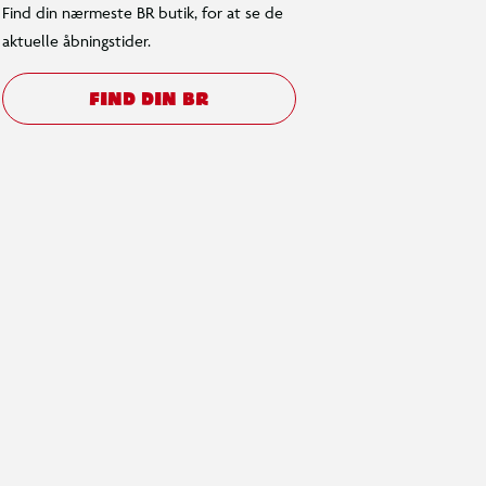
Find din nærmeste BR butik, for at se de
aktuelle åbningstider.
FIND DIN BR
 tilbehør
grill, fjer, økse og meget mere.
id legen
børns fysiske gaming til næste
u med flere sæt fra LEGO®