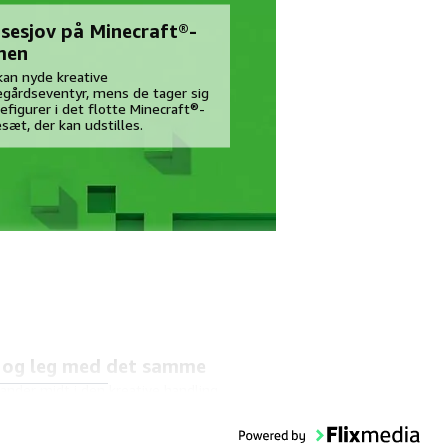
sesjov på Minecraft®-
men
kan nyde kreative
gårdseventyr, mens de tager sig
efigurer i det flotte Minecraft®-
sæt, der kan udstilles.
 og leg med det samme
lander midt i den kreative handling
ger med velkendte figurer på
raft®-eventyr og i deres egne
ifulde historier.