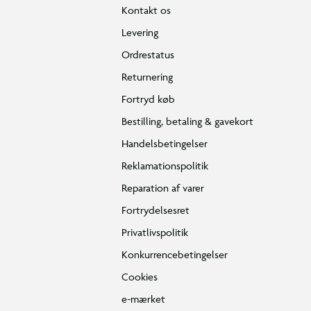
Kontakt os
Levering
Ordrestatus
Returnering
Fortryd køb
Bestilling, betaling & gavekort
Handelsbetingelser
Skræm ræven væk
Reklamationspolitik
Den sultne ræv kan godt lide kold kylling.
Reparation af varer
Fortrydelsesret
Privatlivspolitik
Konkurrencebetingelser
Cookies
e-mærket