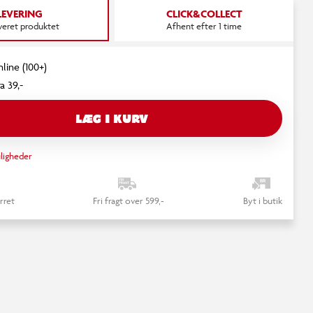
LEVERING
CLICK&COLLECT
everet produktet
Afhent efter 1 time
nline (100+)
a 39,-
LÆG I KURV
ligheder
rret
Fri fragt over 599,-
Byt i butik