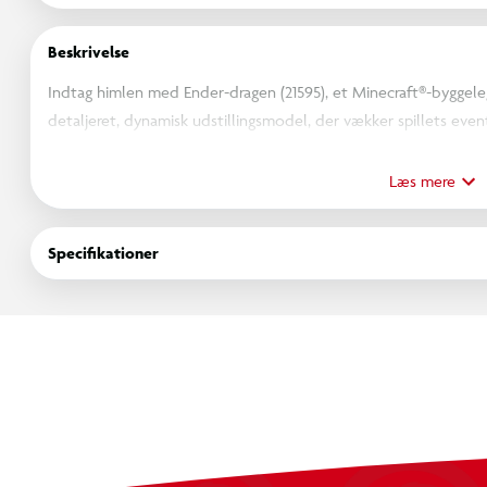
Beskrivelse
Indtag himlen med Ender-dragen (21595), et Minecraft®-byggelege
detaljeret, dynamisk udstillingsmodel, der vækker spillets event
"flyver" over en udgangsportal.
Drej håndsvinget på udstillingsstanden for at få legetøjsdragen 
Læs mere
frygtindgydende mob i forskellige positurer ved hjælp af dens 
realistiske indretningselement på en hylde, et skrivebord el
Specifikationer
Sættet er en fremragende gave til gamere – perfekt som fødsels
enhver anledning. Og med LEGO Builder appen kan børn bygge m
følger deres fremskridt med letforståelig digital vejledning. Bo
online, og download det i Minecraft-spillet. Byg-selv-sættet o