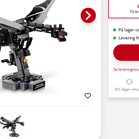
keyboard_arrow_right
Få l
På lager o
Levering fr
Se leveringsmu
365 dages retu