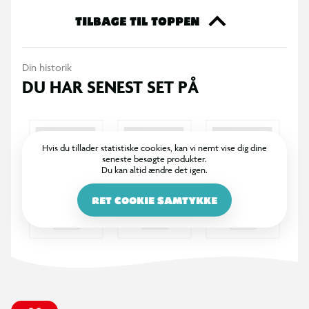
365 DAGES RETURRET
I BR er det legende let at returnere. Vi bytter dine varer med
et smil inden for 365 dage, uanset om du har købt i butik
eller på BR.dk.
100% DANSKEJET: EN DEL AF SALLING GROUP
Når du handler i BR, går en del af overskuddet via Salling
Fondene til velgørende formål! BR ejes af SALLING GROUP
A/S (CVR: 35954716).