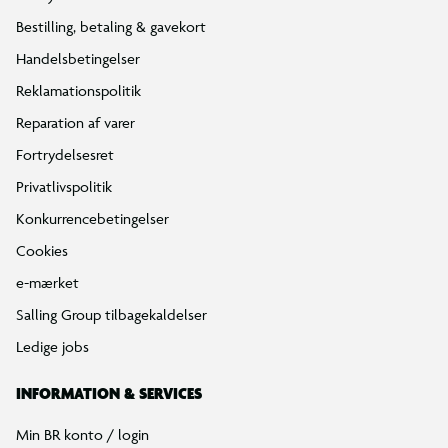
Find din BR
Klub BR
Mærker
Tilbud på legetøj
Restsalg på legetøj
Gavevælger
Ønskelisten
Gaveindpakning
Katalog
Events
Click&Collect
BR Business
Gavekort
Om BR