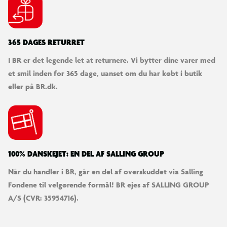
SØDESTE KUNDESERVICE
Vi er klar til at hjælpe dig! Du kan kontakte os via e-mail
eller få hjælp via chat og telefon for endnu hurtigere
betjening.
KUNDESERVICE
Kontakt os
Levering
Ordrestatus
Returnering
Fortryd køb