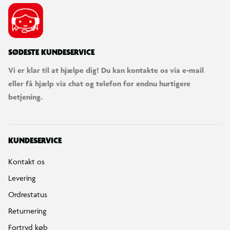
Bestilling, betaling & gavekort
Handelsbetingelser
Reklamationspolitik
Reparation af varer
Fortrydelsesret
Privatlivspolitik
Konkurrencebetingelser
Cookies
e-mærket
Salling Group tilbagekaldelser
Ledige jobs
INFORMATION & SERVICES
Min BR konto / login