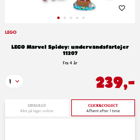
LEGO
LEGO Marvel Spidey: undervandsfartøjer
11207
Fra 4 år
239,-
1
UDSOLGT
CLICK&COLLECT
Ikke på lager online
Afhent efter 1 time