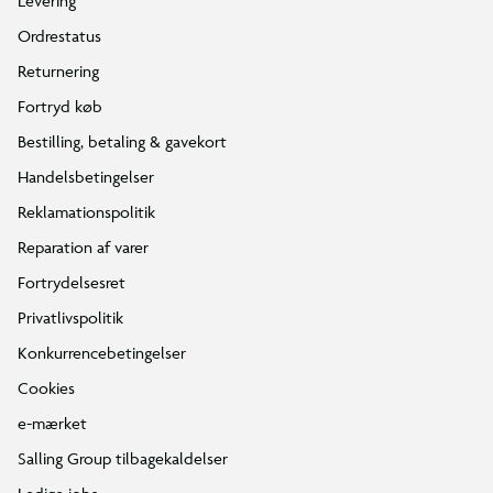
Levering
Ordrestatus
Returnering
Fortryd køb
Bestilling, betaling & gavekort
Handelsbetingelser
Reklamationspolitik
Reparation af varer
Fortrydelsesret
Privatlivspolitik
Konkurrencebetingelser
Cookies
e-mærket
Inde i Ghost-Spiders ubåd
Salling Group tilbagekaldelser
Ghost-Spiders skildpadde-ubåd har et skjold, der kan åbnes.