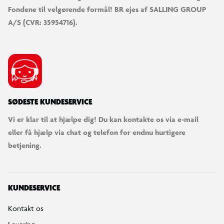
Fondene til velgørende formål! BR ejes af SALLING GROUP
A/S (CVR: 35954716).
SØDESTE KUNDESERVICE
Vi er klar til at hjælpe dig! Du kan kontakte os via e-mail
eller få hjælp via chat og telefon for endnu hurtigere
betjening.
Spideys ubåd klar til action
Spideys krabbe-ubåd har en stor fælde af spindelvæv.
KUNDESERVICE
Kontakt os