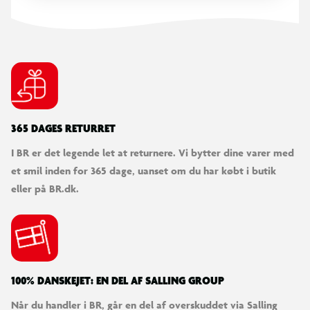
modeller i 3D og følge deres fremskridt med letforståelig
digital vejledning. Sættet indeholder 154 elementer.
365 DAGES RETURRET
I BR er det legende let at returnere. Vi bytter dine varer med
et smil inden for 365 dage, uanset om du har købt i butik
LEGO® | Marvel Spidey og hans fantastiske
eller på BR.dk.
venner Spidey: Undervandsfartøjer
100% DANSKEJET: EN DEL AF SALLING GROUP
Når du handler i BR, går en del af overskuddet via Salling