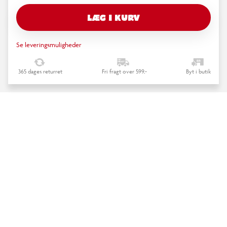
LÆG I KURV
Se leveringsmuligheder
365 dages returret
Fri fragt over 599,-
Byt i butik
keyboard_arrow_down
Beskrivelse
LEGO Marvel 76349 Spider-Mans fængselstransport-jagt
keyboard_arrow_down
Specifikationer
TILBAGE TIL TOPPEN