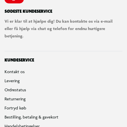
Reklamationspolitik
Reparation af varer
Fortrydelsesret
Privatlivspolitik
Konkurrencebetingelser
Cookies
e-mærket
Salling Group tilbagekaldelser
Ledige jobs
INFORMATION & SERVICES
Min BR konto / login
Find din BR
Klub BR