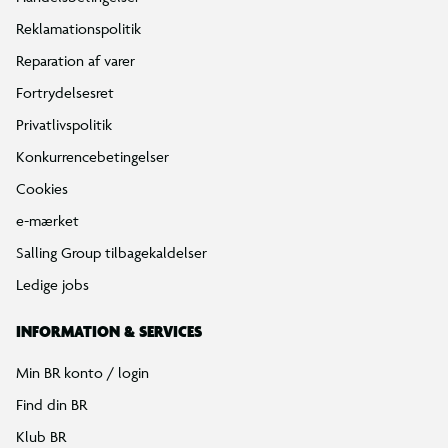
Mærker
Tilbud på legetøj
Restsalg på legetøj
Gavevælger
Ønskelisten
Gaveindpakning
Katalog
Events
Click&Collect
BR Business
Gavekort
Om BR
Følg BR på Facebook
Følg BR på Instagram