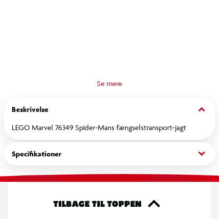
Din historik
DU HAR SENEST SET PÅ
Hvis du tillader statistiske cookies, kan vi nemt vise dig dine
seneste besøgte produkter.
Du kan altid ændre det igen.
RET COOKIE SAMTYKKE