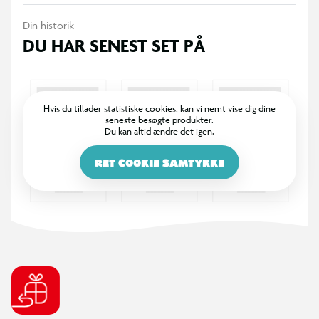
365 DAGES RETURRET
I BR er det legende let at returnere. Vi bytter dine varer med
et smil inden for 365 dage, uanset om du har købt i butik
eller på BR.dk.
100% DANSKEJET: EN DEL AF SALLING GROUP
Når du handler i BR, går en del af overskuddet via Salling
Fondene til velgørende formål! BR ejes af SALLING GROUP
A/S (CVR: 35954716).