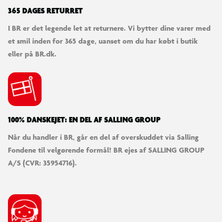
SØDESTE KUNDESERVICE
Vi er klar til at hjælpe dig! Du kan kontakte os via e-mail
eller få hjælp via chat og telefon for endnu hurtigere
betjening.
KUNDESERVICE
Kontakt os
Levering
Ordrestatus
Returnering
Fortryd køb
Bestilling, betaling & gavekort
Handelsbetingelser