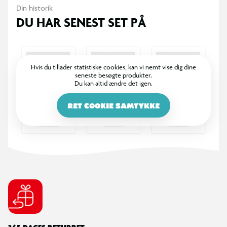
365 DAGES RETURRET
I BR er det legende let at returnere. Vi bytter dine varer med
et smil inden for 365 dage, uanset om du har købt i butik
eller på BR.dk.
100% DANSKEJET: EN DEL AF SALLING GROUP
Når du handler i BR, går en del af overskuddet via Salling
Fondene til velgørende formål! BR ejes af SALLING GROUP
A/S (CVR: 35954716).