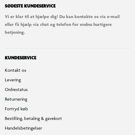
Reklamationspolitik
Reparation af varer
Fortrydelsesret
Privatlivspolitik
Konkurrencebetingelser
Cookies
e-mærket
Salling Group tilbagekaldelser
Ledige jobs
INFORMATION & SERVICES
Min BR konto / login
Find din BR
Klub BR
Mærker