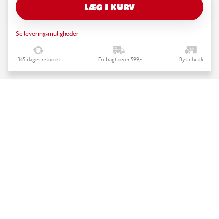
LÆG I KURV
Se leveringsmuligheder
365 dages returret
Fri fragt over 599,-
Byt i butik
keyboard_arrow_down
Beskrivelse
LEGO Marvel 76346 Spider-Man-heltefigur
keyboard_arrow_down
Specifikationer
TILBAGE TIL TOPPEN