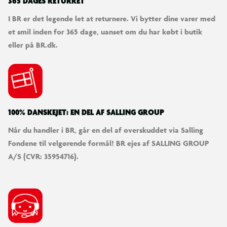
SØDESTE KUNDESERVICE
Vi er klar til at hjælpe dig! Du kan kontakte os via e-mail
eller få hjælp via chat og telefon for endnu hurtigere
betjening.
KUNDESERVICE
Kontakt os
Levering
Ordrestatus
Returnering
Fortryd køb
Bestilling, betaling & gavekort
Handelsbetingelser