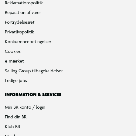
Tilbud på legetøj
Restsalg på legetøj
Gavevælger
Ønskelisten
Gaveindpakning
Katalog
Events
Click&Collect
BR Business
Gavekort
Om BR
Følg BR på Facebook
Følg BR på Instagram
Følg BR på Youtube